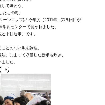
理して味わう、
したちの海」
ーンマップ)の今年度（2011年）第５回目が
和生涯学習センターで開かれました。
魚と不耕起米」です。
ることのない魚を調理。
農法」によって収穫した新米も炊き、
いました。
くり