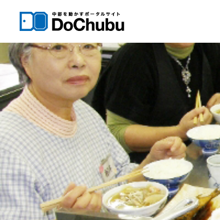
内
容
を
ス
キ
ッ
プ