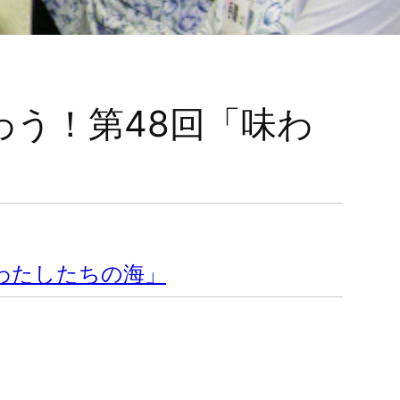
う！第48回「味わ
わたしたちの海」