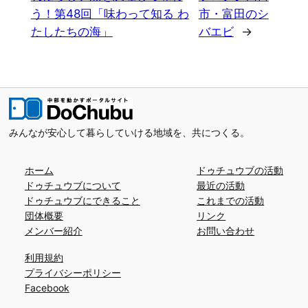
う！第48回「味わって知る わ
市・富田のシ
たしたちの海」
バエビ
→
みんなが安心して暮らしていける地域を、共につくる。
ホーム
ドゥチュウブの活動
ドゥチュウブについて
最近の活動
ドゥチュウブにできること
これまでの活動
団体概要
リンク
メンバー紹介
お問い合わせ
利用規約
プライバシーポリシー
Facebook