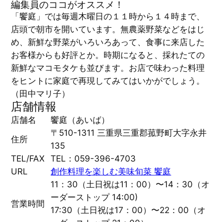
編集員のココがオススメ！
「饗庭」では毎週木曜日の１１時から１４時まで、
店頭で朝市を開いています。無農薬野菜などをはじ
め、新鮮な野菜がいろいろあって、食事に来店した
お客様からも好評とか。時期になると、採れたての
新鮮なマコモタケも並びます。お店で味わった料理
をヒントに家庭で再現してみてはいかがでしょう。
（田中マリ子）
店舗情報
店舗名
饗庭（あいば）
〒510-1311 三重県三重郡菰野町大字永井
住所
135
TEL/FAX
TEL：059-396-4703
URL
創作料理を楽しむ美味旬菜 饗庭
11：30（土日祝は11：00）〜14：30（オ
ーダーストップ 14:00)
営業時間
17:30（土日祝は17：00）〜22：00（オ