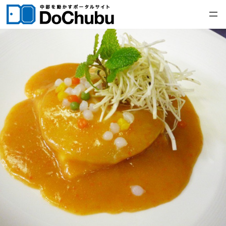
内
容
を
ス
キ
ッ
プ