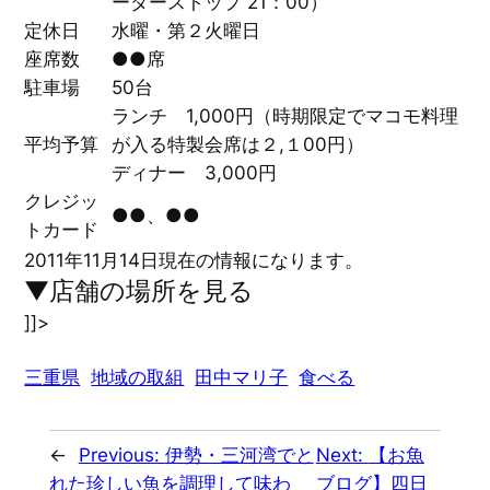
ーダーストップ 21：00）
定休日
水曜・第２火曜日
座席数
●●席
駐車場
50台
ランチ 1,000円（時期限定でマコモ料理
平均予算
が入る特製会席は２,１00円）
ディナー 3,000円
クレジッ
●●、●●
トカード
2011年11月14日現在の情報になります。
▼店舗の場所を見る
]]>
三重県
地域の取組
田中マリ子
食べる
←
Previous:
伊勢・三河湾でと
Next:
【お魚
れた珍しい魚を調理して味わ
ブログ】四日