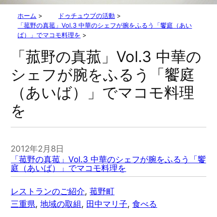
ホーム
>
ドゥチュウブの活動
>
「菰野の真菰」Vol.3 中華のシェフが腕をふるう「饗庭（あい
ば）」でマコモ料理を
>
「菰野の真菰」Vol.3 中華の
シェフが腕をふるう「饗庭
（あいば）」でマコモ料理
を
2012年2月8日
「菰野の真菰」Vol.3 中華のシェフが腕をふるう「饗
庭（あいば）」でマコモ料理を
レストランのご紹介
, 
菰野町
三重県
, 
地域の取組
, 
田中マリ子
, 
食べる