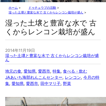
ホーム
>
ドゥチュウブの活動
>
湿った土壌と豊富な水で 古くからレンコン栽培が盛ん
>
湿った土壌と豊富な水で 古
くからレンコン栽培が盛ん
2014年11月19日
湿った土壌と豊富な水で 古くからレンコン栽培が盛
ん
地元の食
, 
愛知県
, 
愛西市
, 
特集
, 
食べる・飲む
JAあいち海部れんこんセンター
, 
レンコン
, 
今月の特
集
, 
愛知県
, 
愛西市
, 
田中マリ子
, 
野菜