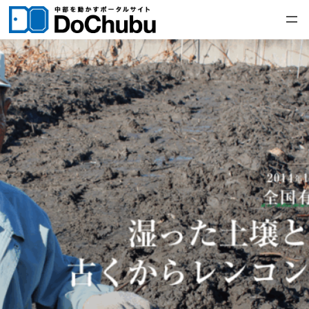
内
容
を
ス
キ
ッ
プ