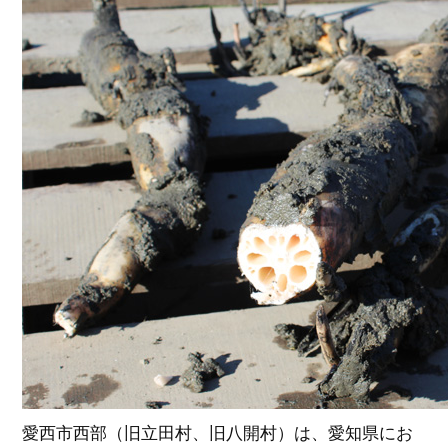
愛西市西部（旧立田村、旧八開村）は、愛知県にお