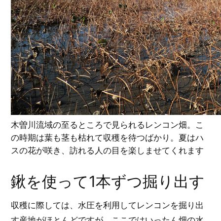
木曽川流域の至るところで見られるレンコン畑。こ
の時期は葉も茎も枯れて収穫を待つばかり。夏はハ
スの花が咲き、訪れる人の目を楽しませてくれます
鍬を使って1本ずつ掘り出す
収穫に際しては、水圧を利用してレンコンを掘り出
す産地がほとんどですが、ここではいったん畑の水