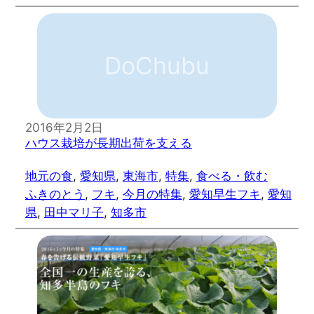
DoChubu
2016年2月2日
ハウス栽培が長期出荷を支える
地元の食
, 
愛知県
, 
東海市
, 
特集
, 
食べる・飲む
ふきのとう
, 
フキ
, 
今月の特集
, 
愛知早生フキ
, 
愛知
県
, 
田中マリ子
, 
知多市