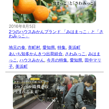
2016年8月5日
2つのハウスみかんブランド 「みはまっこ」と「さ
わみっこ」
地元の食
, 
市町村
, 
愛知県
, 
特集
, 
美浜町
あいち知多かんきつ出荷組合
, 
さわみっこ
, 
みはま
っこ
, 
ハウスみかん
, 
今月の特集
, 
愛知県
, 
田中マリ
子
, 
美浜町