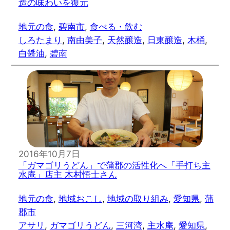
造の味わいを復元
地元の食
, 
碧南市
, 
食べる・飲む
しろたまり
, 
南由美子
, 
天然醸造
, 
日東醸造
, 
木桶
, 
白醤油
, 
碧南
2016年10月7日
「ガマゴリうどん」で蒲郡の活性化へ「手打ち主
水庵」店主 木村悟士さん
地元の食
, 
地域おこし
, 
地域の取り組み
, 
愛知県
, 
蒲
郡市
アサリ
, 
ガマゴリうどん
, 
三河湾
, 
主水庵
, 
愛知県
, 