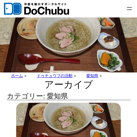
内
容
を
ス
キ
ッ
プ
ホーム
>
ドゥチュウブの活動
>
愛知県
>
アーカイブ
カテゴリー:
愛知県