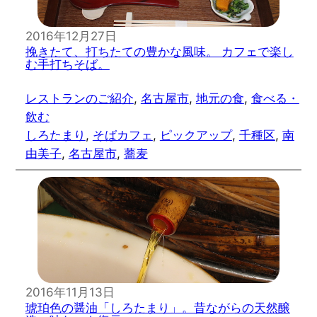
2016年12月27日
挽きたて、打ちたての豊かな風味。 カフェで楽し
む手打ちそば。
レストランのご紹介
, 
名古屋市
, 
地元の食
, 
食べる・
飲む
しろたまり
, 
そばカフェ
, 
ピックアップ
, 
千種区
, 
南
由美子
, 
名古屋市
, 
蕎麦
2016年11月13日
琥珀色の醤油「しろたまり」。昔ながらの天然醸