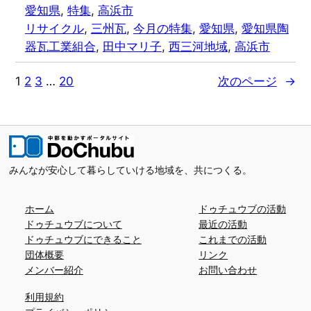
愛知県
, 
特集
, 
高浜市
リサイクル
, 
三州瓦
, 
今月の特集
, 
愛知県
, 
愛知県陶
器瓦工業組合
, 
田中マリ子
, 
西三河地域
, 
高浜市
1
2
3
…
20
次のページ
→
みんなが安心して暮らしていける地域を、共につくる。
ホーム
ドゥチュウブの活動
ドゥチュウブについて
最近の活動
ドゥチュウブにできること
これまでの活動
団体概要
リンク
メンバー紹介
お問い合わせ
利用規約