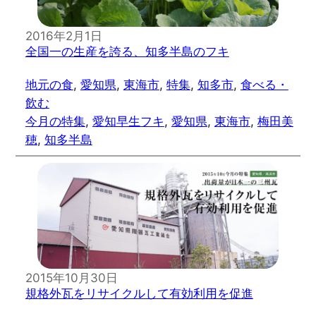
2016年2月1日
全国一の生産を誇る、知多半島のフキ
地元の食
, 
愛知県
, 
東海市
, 
特集
, 
知多市
, 
食べる・
飲む
今月の特集
, 
愛知早生フキ
, 
愛知県
, 
東海市
, 
梅田美
穂
, 
知多半島
2015年10月30日
規格外瓦をリサイクルして有効利用を促進