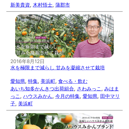
新美貴資
, 
木村悟士
, 
蒲郡市
2016年8月12日
水を極限まで減らし 甘みを凝縮させて栽培
愛知県
, 
特集
, 
美浜町
, 
食べる・飲む
あいち知多かんきつ出荷組合
, 
さわみっこ
, 
みはま
っこ
, 
ハウスみかん
, 
今月の特集
, 
愛知県
, 
田中マリ
子
, 
美浜町