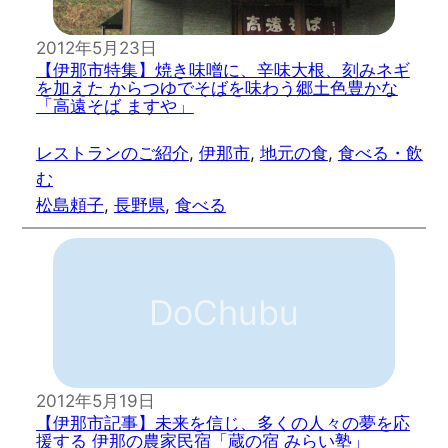
2012年5月23日
【伊那市特集】焼き味噌に、辛味大根、刻みネギ
を加えた からつゆでそばを味わう郷土色豊かな
「高遠そば ますや」
レストランのご紹介
, 
伊那市
, 
地元の食
, 
食べる・飲
む
松島頼子
, 
長野県
, 
食べる
DoChubu
2012年5月19日
【伊那市記事】未来を信じ、多くの人々の夢を応
援する 伊那の農家民宿「蔵の宿 みらい塾」