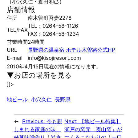
（小穴久仁・倉田和己）
店舗情報
住所
南木曽町吾妻2278
TEL：0264-58-1126
TEL/FAX
FAX：0264-58-1234
営業時間
24時間
URL
長野県の温泉宿 ホテル木曽路公式HP
E-mail
info@kisojiresort.com
2010年4月15日現在の情報になります。
▼お店の場所を見る
]]>
地ビール
小穴久仁
長野県
←
Previous:
今も親
Next:
【地ビール特集】
しまれる家庭の味、
瀬戸の窯元「麦山窯」が
柿其味噌作り「岩倉
つくるこだわりの「一口