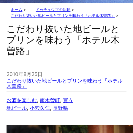
ホーム
>
ドゥチュウブの活動
>
こだわり抜いた地ビールとプリンを味わう「ホテル木曽路」
>
こだわり抜いた地ビールと
プリンを味わう「ホテル木
曽路」
2010年8月25日
こだわり抜いた地ビールとプリンを味わう「ホテル
木曽路」
お酒を楽しむ
, 
南木曽町
, 
買う
地ビール
, 
小穴久仁
, 
長野県