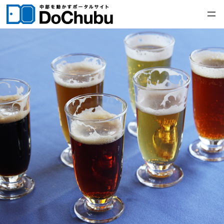
内
容
を
ス
キ
ッ
プ