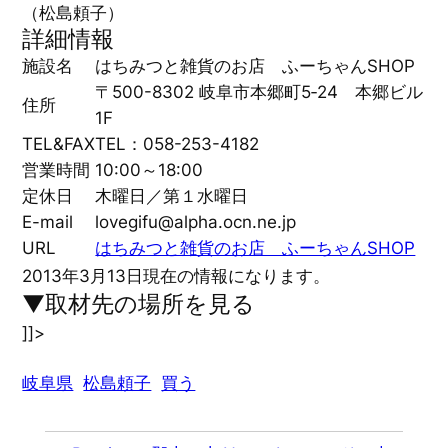
（松島頼子）
詳細情報
施設名
はちみつと雑貨のお店 ふーちゃんSHOP
〒500-8302 岐阜市本郷町5‐24 本郷ビル
住所
1F
TEL&FAX
TEL：058-253-4182
営業時間
10:00～18:00
定休日
木曜日／第１水曜日
E-mail
lovegifu@alpha.ocn.ne.jp
URL
はちみつと雑貨のお店 ふーちゃんSHOP
2013年3月13日現在の情報になります。
▼取材先の場所を見る
]]>
岐阜県
松島頼子
買う