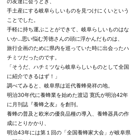
の友達に会うとき、
手土産にする岐阜らしいものを見つけにくいという
ことでした。
手軽に持ち運ぶことができて、岐阜らしいものはな
いか…思い悩む芳徳さんの頭に浮かんだものは、
旅行企画のために県内を巡っていた時に出会ったハ
チミツだったのです。
「そうだ、ハチミツなら岐阜らしいものとして全国
に紹介できるはず！」
調べてみると、岐阜県は近代養蜂発祥の地。
明治30年代に養蜂業を始めた渡辺 寛氏が明治42年
に月刊誌『養蜂之友』を創刊。
養蜂の普及と欧米の優良品種の導入、養蜂器具の作
成にとりかかり、
明治43年には第１回の「全国養蜂家大会」が岐阜県