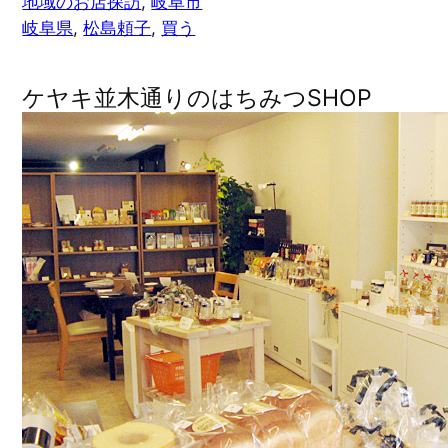
地域のお店探訪
, 
岐阜市
岐阜県
, 
松島頼子
, 
買う
ケヤキ並木通りのはちみつSHOP