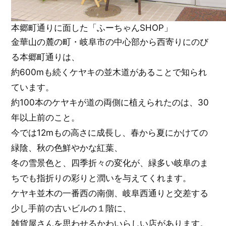
本郷町通りに面した「ふーちゃんSHOP」
金華山の麓の町・岐阜市の中心部から西寄りにのび
る本郷町通りは、
約600mも続くケヤキの並木道があることで知られ
ています。
約100本のケヤキが道の両側に植えられたのは、30
年以上前のこと。
今では12mもの高さに成長し、春から夏にかけての
緑陰、秋の色鮮やかな紅葉、
冬の雪景色と、四季折々の変化が、緑多い岐阜のま
ちでも指折りの彩りと潤いを与えてくれます。
ケヤキ並木の一番西の南側、岐阜西通りと交差する
少し手前の古いビルの１階に、
雑貨屋さんを思わせるかわいらしい店があります。