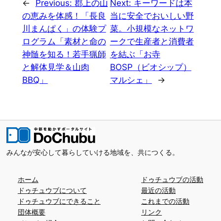
←
Previous:
郡上の山
Next:
キーワードは本
の恵みを体感！「長良
当に安全でおいしい野
川まんぱく」の体験プ
菜。小規模なネットワ
ログラム「素材と命の
ークで生産者と消費者
神髄を知る！若手猟師
を結ぶ「お寺
と解体見学＆山肉
BOSP（ビオシップ）
BBQ」
マルシェ」
→
みんなが安心して暮らしていける地域を、共につくる。
ホーム
ドゥチュウブの活動
ドゥチュウブについて
最近の活動
ドゥチュウブにできること
これまでの活動
団体概要
リンク