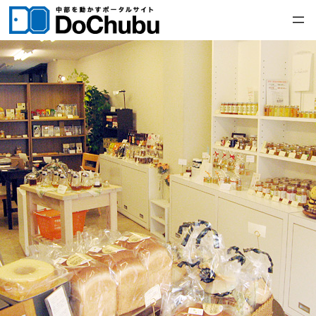
内
容
を
ス
キ
ッ
プ