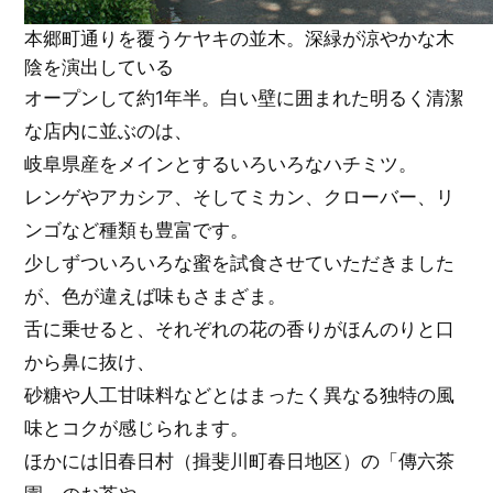
本郷町通りを覆うケヤキの並木。深緑が涼やかな木
陰を演出している
オープンして約1年半。白い壁に囲まれた明るく清潔
な店内に並ぶのは、
岐阜県産をメインとするいろいろなハチミツ。
レンゲやアカシア、そしてミカン、クローバー、リ
ンゴなど種類も豊富です。
少しずついろいろな蜜を試食させていただきました
が、色が違えば味もさまざま。
舌に乗せると、それぞれの花の香りがほんのりと口
から鼻に抜け、
砂糖や人工甘味料などとはまったく異なる独特の風
味とコクが感じられます。
ほかには旧春日村（揖斐川町春日地区）の「傳六茶