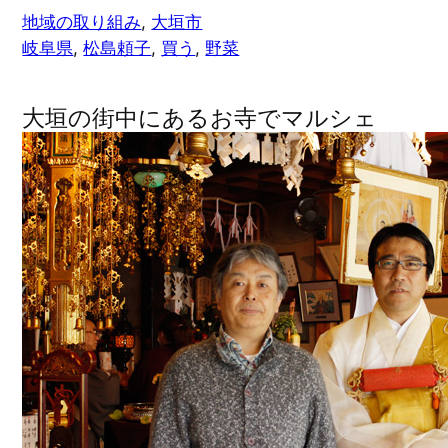
地域の取り組み
, 
大垣市
岐阜県
, 
松島頼子
, 
買う
, 
野菜
大垣の街中にあるお寺でマルシェ