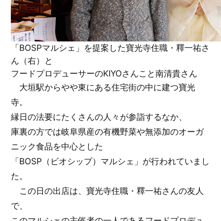
「BOSPマルシェ」を提案した寶光寺住職・釋一祐さ
ん（右）と
フードプロデューサーのKIYOさんこと南清貴さん
大垣駅からやや東にある住宅街の中に建つ寶光
寺。
縁日の法要にたくさんの人々が参詣するなか、
庫裏の方では岐阜県産の有機野菜や無添加のオーガ
ニック食品を中心とした
「BOSP（ビオシップ）マルシェ」が行われていまし
た。
この日の出店は、寶光寺住職・釋一祐さんの友人
で、
このマルシェの主催者の一人であるフードプロデュ