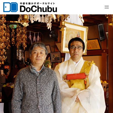
内
容
を
ス
キ
ッ
プ