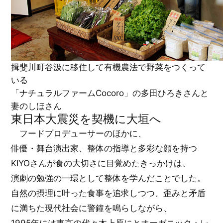
揖斐川町谷汲に移住して有機農法で野菜をつくって
いる
「ナチュラルファームCocoro」の多田ひろきさんと
妻のしほさん
東日本大震災を契機に大垣へ
フードプロデューサーのほかに、
俳優・舞台演出家、整体の指導と多彩な顔を持つ
KIYOさんが食の大切さに目覚めたきっかけは、
演劇の勉強の一環として整体を学んだことでした。
自然の摂理に叶った食事を追求しつつ、歪みと矛盾
に満ちた現代社会に警鐘を鳴らしながら、
1995年には東京の代々木上原にとオーガニック・レ