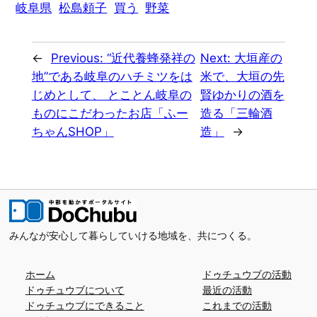
岐阜県
松島頼子
買う
野菜
←
Previous:
“近代養蜂発祥の
Next:
大垣産の
地”である岐阜のハチミツをは
米で、大垣の先
じめとして、 とことん岐阜の
賢ゆかりの酒を
ものにこだわったお店「ふー
造る「三輪酒
ちゃんSHOP」
造」
→
みんなが安心して暮らしていける地域を、共につくる。
ホーム
ドゥチュウブの活動
ドゥチュウブについて
最近の活動
ドゥチュウブにできること
これまでの活動