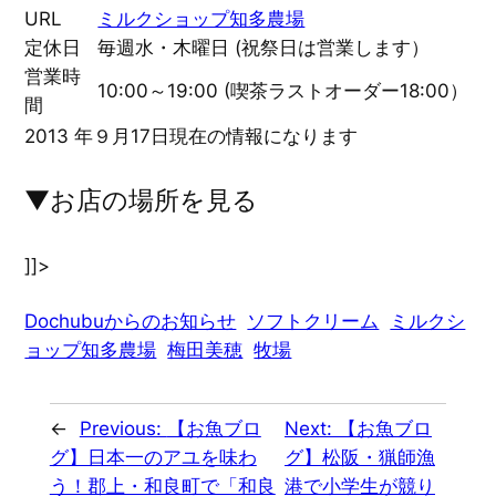
URL
ミルクショップ知多農場
定休日
毎週水・木曜日 (祝祭日は営業します）
営業時
10:00～19:00 (喫茶ラストオーダー18:00）
間
2013 年９月17日現在の情報になります
▼お店の場所を見る
]]>
Dochubuからのお知らせ
ソフトクリーム
ミルクシ
ョップ知多農場
梅田美穂
牧場
←
Previous:
【お魚ブロ
Next:
【お魚ブロ
グ】日本一のアユを味わ
グ】松阪・猟師漁
う！郡上・和良町で「和良
港で小学生が競り