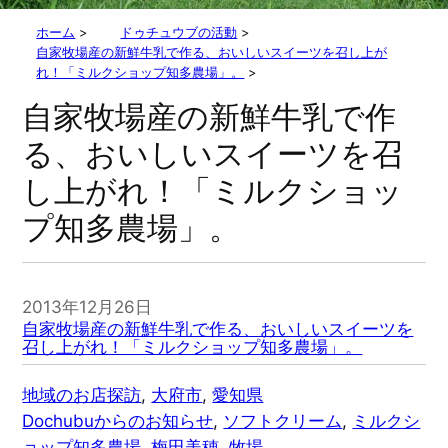
ホーム
>
ドゥチュウブの活動
>
自家牧場産の新鮮牛乳で作る、おいしいスイーツを召し上が
れ！「ミルクショップ知多農場」。
>
自家牧場産の新鮮牛乳で作
る、おいしいスイーツを召
し上がれ！「ミルクショッ
プ知多農場」。
2013年12月26日
自家牧場産の新鮮牛乳で作る、おいしいスイーツを
召し上がれ！「ミルクショップ知多農場」。
地域のお店探訪
, 
大府市
, 
愛知県
Dochubuからのお知らせ
, 
ソフトクリーム
, 
ミルクシ
ョップ知多農場
, 
梅田美穂
, 
牧場