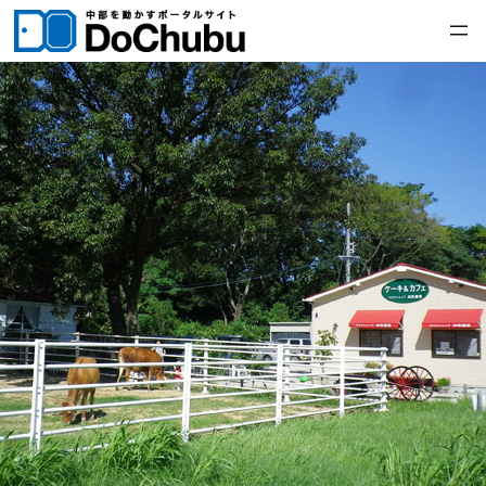
内
容
を
ス
キ
ッ
プ