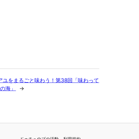
アユをまるごと味わう！第38回「味わって
ちの海」
→
ドゥチュウブの活動
利用規約