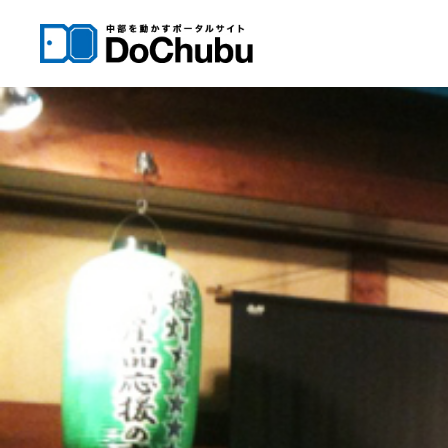
内
容
を
ス
キ
ッ
プ