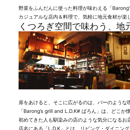
野菜をふんだんに使った料理が味わえる「Barong’s gri
カジュアルな店内＆料理で、気軽に地元食材が楽
くつろぎ空間で味わう、地
扉をあけると、そこに広がるのは、バーのような
「Barong’s grill and L.D.K# ばろん」は、ど
初めてきた人も馴染みの店のような気分になるお
店名にある「L.D.K」とは、リビング・ダイニン