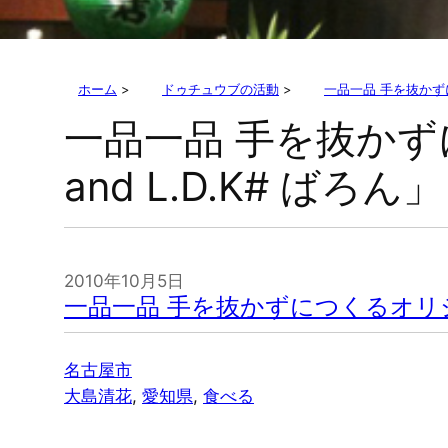
ホーム
>
ドゥチュウブの活動
>
一品一品 手を抜かずにつく
一品一品 手を抜かずにつ
and L.D.K# ばろん」
2010年10月5日
一品一品 手を抜かずにつくるオリジナル料理
名古屋市
大島清花
, 
愛知県
, 
食べる