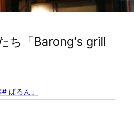
rong's grill
.K# ばろん」