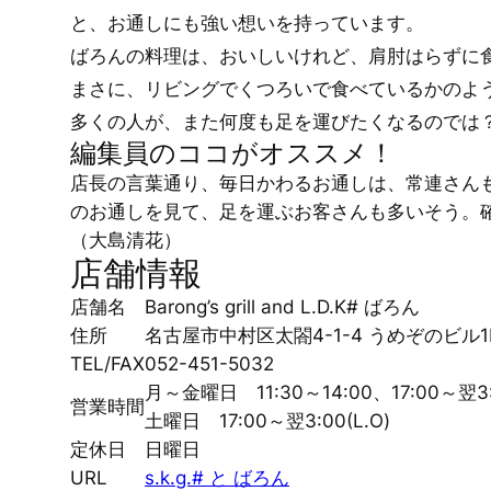
と、お通しにも強い想いを持っています。
ばろんの料理は、おいしいけれど、肩肘はらずに
まさに、リビングでくつろいで食べているかのよ
多くの人が、また何度も足を運びたくなるのでは
編集員のココがオススメ！
店長の言葉通り、毎日かわるお通しは、常連さん
のお通しを見て、足を運ぶお客さんも多いそう。
（大島清花）
店舗情報
店舗名
Barong’s grill and L.D.K# ばろん
住所
名古屋市中村区太閤4-1-4 うめぞのビル1
TEL/FAX
052-451-5032
月～金曜日 11:30～14:00、17:00～翌3:0
営業時間
土曜日 17:00～翌3:00(L.O)
定休日
日曜日
URL
s.k.g.# と ばろん