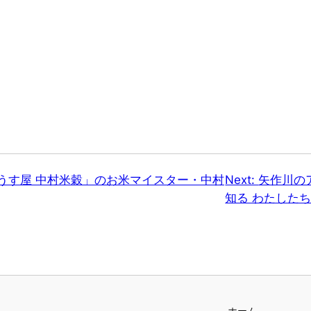
うす屋 中村米穀」のお米マイスター・中村
Next:
矢作川の
知る わたした
ホーム