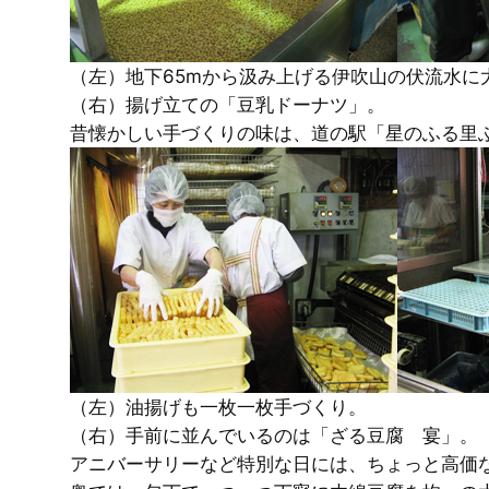
（左）地下65mから汲み上げる伊吹山の伏流水に
（右）揚げ立ての「豆乳ドーナツ」。
昔懐かしい手づくりの味は、道の駅「星のふる里
（左）油揚げも一枚一枚手づくり。
（右）手前に並んでいるのは「ざる豆腐 宴」。
アニバーサリーなど特別な日には、ちょっと高価