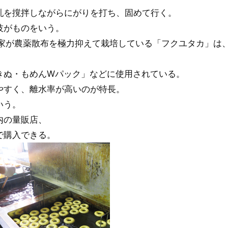
乳を撹拌しながらにがりを打ち、固めて行く。
技がものをいう。
農家が農薬散布を極力抑えて栽培している「フクユタカ」は
。
きぬ・もめんWパック」などに使用されている。
やすく、離水率が高いのが特長。
いう。
内の量販店、
で購入できる。