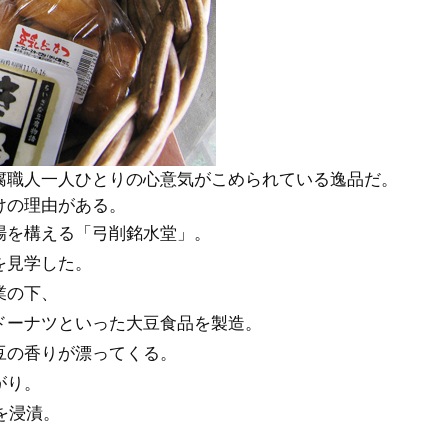
腐職人一人ひとりの心意気がこめられている逸品だ。
けの理由がある。
場を構える「弓削銘水堂」。
を見学した。
業の下、
ドーナツといった大豆食品を製造。
豆の香りが漂ってくる。
がり。
を浸漬。