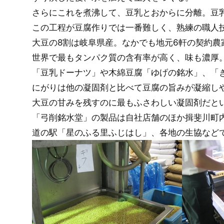
さらにこれを煮沸して、豆乳とおからに分離。豆
この工程が豆腐作りでは一番難しく、熟練の職人
大豆の8割は岐阜県産。なかでも地元6軒の契約
世界で最もタンパク質の含有率が高く、味も濃厚
「豆乳ドーナツ」や木綿豆腐「ゆげの銘水」、「
にがりは他の凝固剤と比べて豆腐の旨みが凝縮し
大豆の甘みを残すのに最もふさわしい凝固剤だと
「弓削銘水堂」の製品は自社店舗のほか揖斐川町
道の駅「星のふる里ふじはし」、各地の生協など