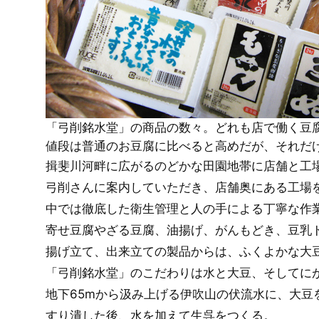
「弓削銘水堂」の商品の数々。どれも店で働く豆
値段は普通のお豆腐に比べると高めだが、それだ
揖斐川河畔に広がるのどかな田園地帯に店舗と工
弓削さんに案内していただき、店舗奥にある工場
中では徹底した衛生管理と人の手による丁寧な作
寄せ豆腐やざる豆腐、油揚げ、がんもどき、豆乳
揚げ立て、出来立ての製品からは、ふくよかな大
「弓削銘水堂」のこだわりは水と大豆、そしてに
地下65mから汲み上げる伊吹山の伏流水に、大豆
すり潰した後、水を加えて生呉をつくる。