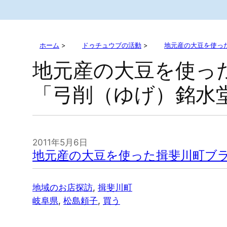
ホーム
>
ドゥチュウブの活動
>
地元産の大豆を使っ
地元産の大豆を使っ
「弓削（ゆげ）銘水
2011年5月6日
地元産の大豆を使った揖斐川町ブ
地域のお店探訪
, 
揖斐川町
岐阜県
, 
松島頼子
, 
買う