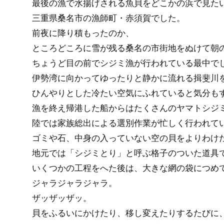
最後の漁で水揚げされる魚貝をどこかの浜で見た
三重県桑名市の漁師町・赤須賀でした。
前夜に降り積もったのか、
ところどころに雪が残る桑名の市街地をぬけて朝
ちょうど目の前でシジミ漁が行われている最中で
伊勢湾に向かってゆったりと静かに流れる揖斐川
ひんやりとした冷たい空気にふれていると気分も
漁を終え帰港した船からはたくさんのヤマトシジ
陸では家族総出による選別作業が忙しく行われて
ゴミや石、中身の入っていない空の貝をよりわけ
地元では「シジミとり」と呼ぶ格子のついた道具
いくつかの工程をへた後は、大きな網の袋につめ
ジャラジャラジャラ。
ザッザッザッ。
貝をふるいにかけたり、移し変えたりするたびに