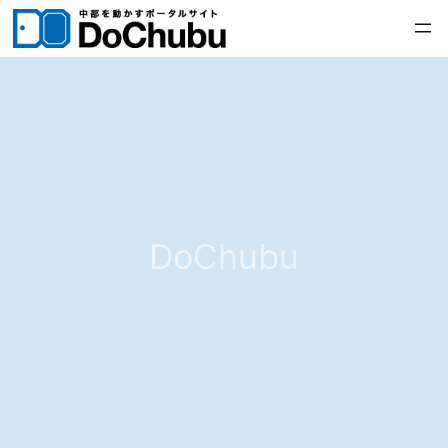
内
容
を
ス
キ
ッ
プ
DoChubu