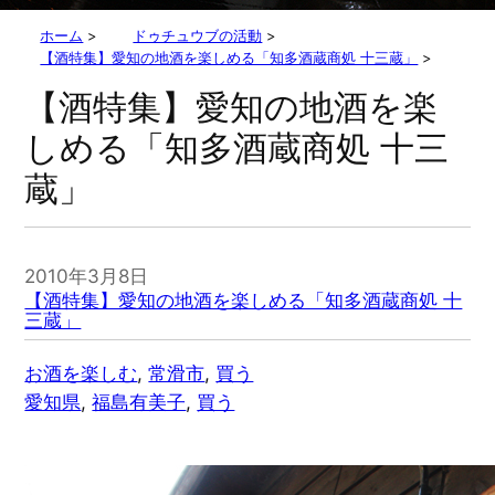
ホーム
>
ドゥチュウブの活動
>
【酒特集】愛知の地酒を楽しめる「知多酒蔵商処 十三蔵」
>
【酒特集】愛知の地酒を楽
しめる「知多酒蔵商処 十三
蔵」
2010年3月8日
【酒特集】愛知の地酒を楽しめる「知多酒蔵商処 十
三蔵」
お酒を楽しむ
, 
常滑市
, 
買う
愛知県
, 
福島有美子
, 
買う