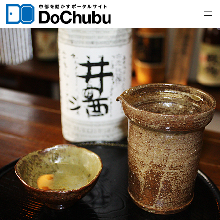
内
容
を
ス
キ
ッ
プ