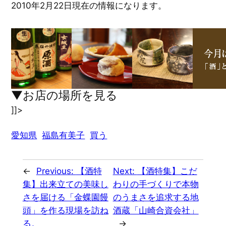
2010年2月22日現在の情報になります。
▼お店の場所を見る
]]>
愛知県
福島有美子
買う
←
Previous:
【酒特
Next:
【酒特集】こだ
集】出来立ての美味し
わりの手づくりで本物
さを届ける「金蝶園饅
のうまさを追求する地
頭」を作る現場を訪ね
酒蔵「山崎合資会社」
る。
→