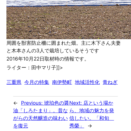
周囲を獣害防止柵に囲まれた畑。主に木下さん夫妻
と木本さんの3人で栽培しているそうです
2016年10月22日取材時の情報です。
ライター：田中マリ子]]>
三重県
今月の特集
南伊勢町
地域活性化
青ねぎ
←
Previous:
琥珀色の醤
Next:
店という場か
油「しろたまり」。昔な
ら、地域の魅力を発
がらの天然醸造の味わい
信したい。「和旬
を復元
秀榮」
→