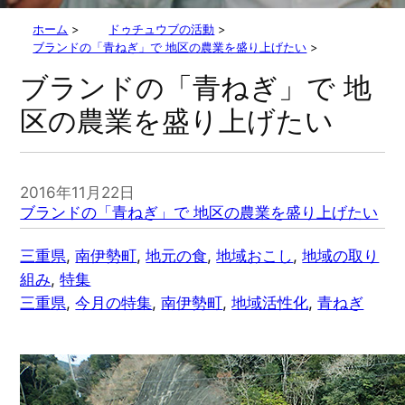
ホーム
>
ドゥチュウブの活動
>
ブランドの「青ねぎ」で 地区の農業を盛り上げたい
>
ブランドの「青ねぎ」で 地
区の農業を盛り上げたい
2016年11月22日
ブランドの「青ねぎ」で 地区の農業を盛り上げたい
三重県
, 
南伊勢町
, 
地元の食
, 
地域おこし
, 
地域の取り
組み
, 
特集
三重県
, 
今月の特集
, 
南伊勢町
, 
地域活性化
, 
青ねぎ