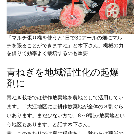
「マルチ張り機を使うと1日で30アールの畑にマル
チを張ることができますね」と木下さん。機械の力
を借りて効率よく栽培するのも重要
青ねぎを地域活性化の起爆
剤に
青ねぎ栽培では耕作放棄地を農地として活用してい
ます。「大江地区には耕作放棄地が全体の３割ぐら
いあります。まだ少ない方で、8～9割が放棄地とい
う地区もあります」と話す木下さん。
昔、このあたりでは夏に稲作をし、秋からは薪炭の