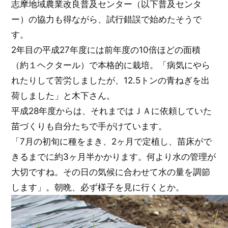
志摩地域農業改良普及センター（以下普及センタ
ー）の協力も得ながら、試行錯誤で始めたそうで
す。
2年目の平成27年度には前年度の10倍ほどの面積
（約１ヘクタール）で本格的に栽培。「病気にやら
れたりして苦労しましたが、12.5トンの青ねぎを出
荷しました」と木下さん。
平成28年度からは、それまではＪＡに依頼していた
苗づくりも自分たちで手がけています。
「7月の初旬に種をまき、2ヶ月で定植し、苗床がで
きるまでに約3ヶ月半かかります。何より水の管理が
大切ですね。その日の気候に合わせて水の量を調節
します」。朝晩、必ず様子を見に行くとか。