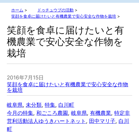
ホーム
>
ドゥチュウブの活動
>
笑顔を食卓に届けたいと有機農業で安心安全な作物を栽培
>
笑顔を食卓に届けたいと有
機農業で安心安全な作物を
栽培
2016年7月15日
笑顔を食卓に届けたいと有機農業で安心安全な作物
を栽培
岐阜県
, 
未分類
, 
特集
, 
白川町
今月の特集
, 
和ごころ農園
, 
岐阜県
, 
有機農業
, 
特定非
営利活動法人ゆうきハートネット
, 
田中マリ子
, 
白川
町