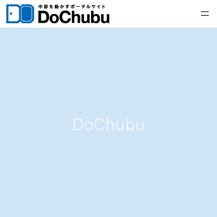
内
容
を
ス
キ
ッ
プ
DoChubu