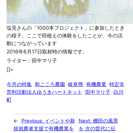
塩見さんの「1000本プロジェクト」に参加したとき
の様子。ここで田植えの体験をしたことが、今の活
動につながっています
2016年6月17日取材時の情報です。
ライター：田中マリ子
]]>
今月の特集
和ごころ農園
岐阜県
有機農業
特定非
営利活動法人ゆうきハートネット
田中マリ子
白川
町
←
Previous:
イベントや新
Next:
棚田の風景
規就農者支援で有機農業を
を 次の世代に伝