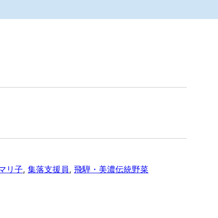
マリ子
, 
集落支援員
, 
飛騨・美濃伝統野菜