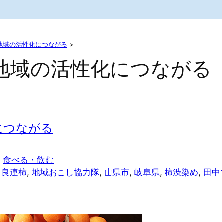
地域の活性化につながる
>
地域の活性化につながる
につながる
, 
食べる・飲む
自良連柿
, 
地域おこし協力隊
, 
山県市
, 
岐阜県
, 
柿渋染め
, 
田中