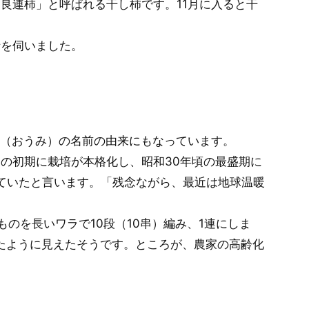
良連柿」と呼ばれる干し柿です。11月に入ると干
話を伺いました。
実（おうみ）の名前の由来にもなっています。
の初期に栽培が本格化し、昭和30年頃の最盛期に
していたと言います。「残念ながら、最近は地球温暖
のを長いワラで10段（10串）編み、1連にしま
たように見えたそうです。ところが、農家の高齢化