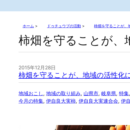
ホーム
>
ドゥチュウブの活動
>
柿畑を守ることが、
柿畑を守ることが、
2015年12月28日
柿畑を守ることが、地域の活性化
地域おこし
, 
地域の取り組み
, 
山県市
, 
岐阜県
, 
特集
今月の特集
, 
伊自良大実柿
, 
伊自良大実連合会
, 
伊