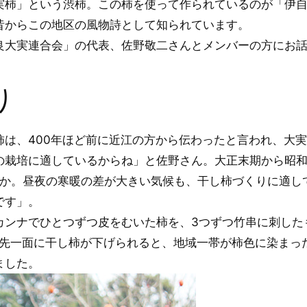
実柿」という渋柿。この柿を使って作られているのが「伊自
昔からこの地区の風物詩として知られています。
良大実連合会」の代表、佐野敬二さんとメンバーの方にお
り
柿は、400年ほど前に近江の方から伝わったと言われ、大
の栽培に適しているからね」と佐野さん。大正末期から昭和
とか。昼夜の寒暖の差が大きい気候も、干し柿づくりに適
です」。
ンナでひとつずつ皮をむいた柿を、3つずつ竹串に刺したも
軒先一面に干し柿が下げられると、地域一帯が柿色に染まっ
ました。