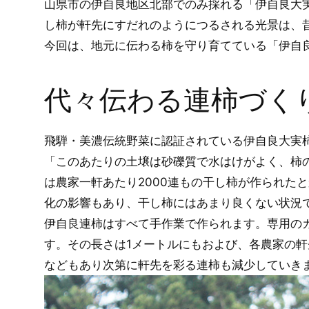
山県市の伊自良地区北部でのみ採れる「伊自良大
し柿が軒先にすだれのようにつるされる光景は、
今回は、地元に伝わる柿を守り育てている「伊自
代々伝わる連柿づく
飛騨・美濃伝統野菜に認証されている伊自良大実
「このあたりの土壌は砂礫質で水はけがよく、柿
は農家一軒あたり2000連もの干し柿が作られた
化の影響もあり、干し柿にはあまり良くない状況
伊自良連柿はすべて手作業で作られます。専用のカ
す。その長さは1メートルにもおよび、各農家の
などもあり次第に軒先を彩る連柿も減少していき