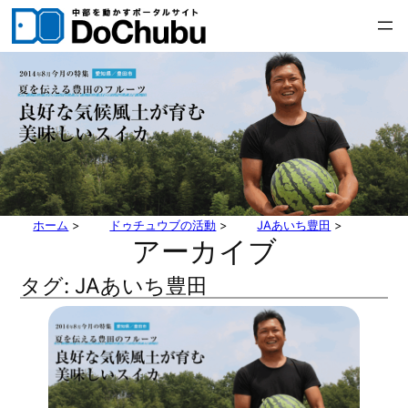
内
容
を
ス
キ
ッ
プ
ホーム
>
ドゥチュウブの活動
>
JAあいち豊田
>
アーカイブ
タグ:
JAあいち豊田