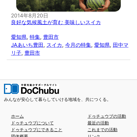
2014年8月20日
良好な気候風土が育む 美味しいスイカ
愛知県
, 
特集
, 
豊田市
JAあいち豊田
, 
スイカ
, 
今月の特集
, 
愛知県
, 
田中マ
リ子
, 
豊田市
みんなが安心して暮らしていける地域を、共につくる。
ホーム
ドゥチュウブの活動
ドゥチュウブについて
最近の活動
ドゥチュウブにできること
これまでの活動
団体概要
リンク