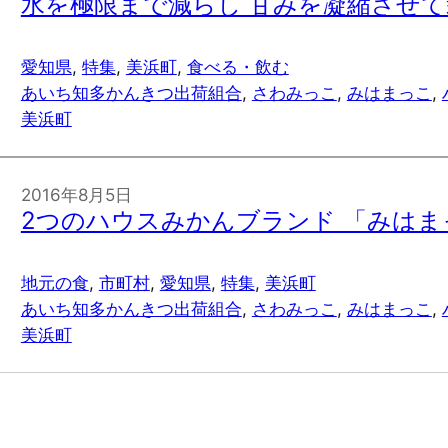
水を極限まで減らし 甘みを凝縮させて
愛知県
, 
特集
, 
美浜町
, 
食べる・飲む
あいち知多かんきつ出荷組合
, 
さわみっこ
, 
みはまっこ
, 
美浜町
2016年8月5日
2つのハウスみかんブランド 「みは
地元の食
, 
市町村
, 
愛知県
, 
特集
, 
美浜町
あいち知多かんきつ出荷組合
, 
さわみっこ
, 
みはまっこ
, 
美浜町