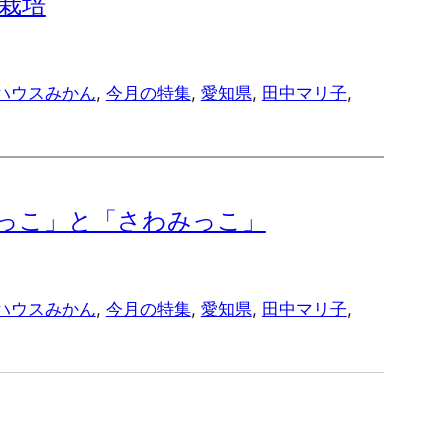
栽培
ハウスみかん
, 
今月の特集
, 
愛知県
, 
田中マリ子
, 
まっこ」と「さわみっこ」
ハウスみかん
, 
今月の特集
, 
愛知県
, 
田中マリ子
, 