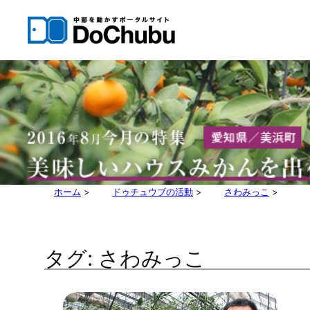
内
容
を
ス
キ
ッ
プ
ホーム
>
ドゥチュウブの活動
>
さわみっこ
>
タグ:
さわみっこ