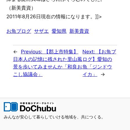
（新美貴資）
2011年8月26日現在の情報になります。
]]>
お魚ブログ
サザエ
愛知県
新美貴資
←
Previous:
【郡上市特集】
Next:
【お魚ブ
日本人の記憶に残された里山風
ログ】愛知の
景を歩いてみませんか「和良お
魚「ジンドウ
こし協議会」
イカ」
→
みんなが安心して暮らしていける地域を、共につくる。