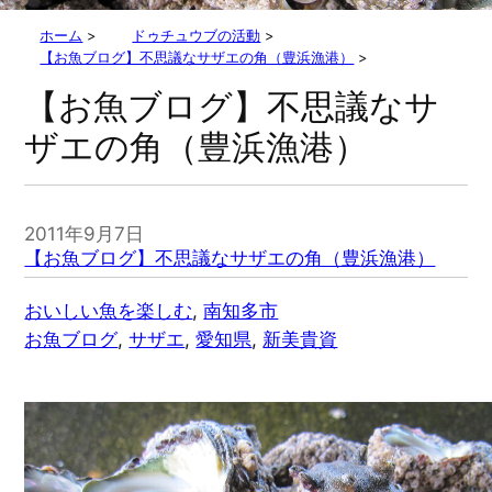
ホーム
>
ドゥチュウブの活動
>
【お魚ブログ】不思議なサザエの角（豊浜漁港）
>
【お魚ブログ】不思議なサ
ザエの角（豊浜漁港）
2011年9月7日
【お魚ブログ】不思議なサザエの角（豊浜漁港）
おいしい魚を楽しむ
, 
南知多市
お魚ブログ
, 
サザエ
, 
愛知県
, 
新美貴資