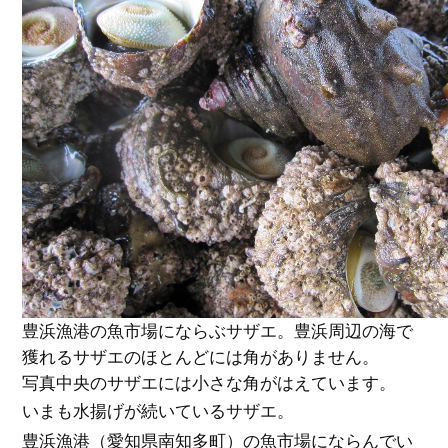
豊浜漁港の魚市場にならぶサザエ。豊浜周辺の海で
獲れるサザエのほとんどには角がありません。
写真中央のサザエには小さな角がはえています。
いまも水揚げが続いているサザエ。
豊浜漁港（愛知県南知多町）の魚市場にならんでい