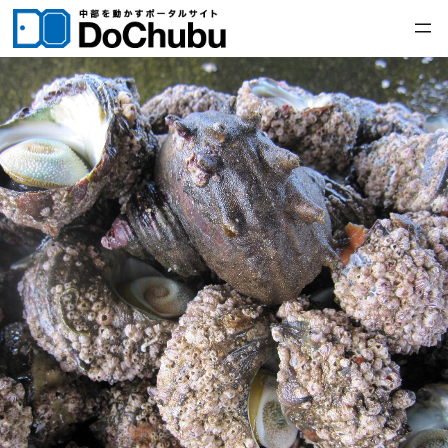
内
容
を
ス
キ
ッ
プ