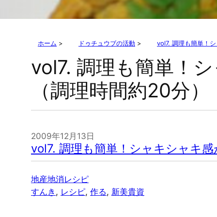
ホーム
>
ドゥチュウブの活動
>
vol7. 調理も簡
vol7. 調理も簡
（調理時間約20分）
2009年12月13日
vol7. 調理も簡単！シャキシャ
地産地消レシピ
すんき
, 
レシピ
, 
作る
, 
新美貴資