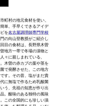
域市町村の地元食材を使い、
て簡単、手早くできるアイデ
シピを
名古屋調理師専門学校
専門の向山登教授がご紹介し
二回目の食材は、長野県木曽
木曽地方一帯で冬場の漬物と
の人々に親しまれている、
』。木曽の赤カブの葉や茎を
酸菌で発酵させた、この地方
物です。その昔、塩がまだ貴
時代に無塩で作るため乳酸菌
という、先祖の知恵が作り出
食品。酸味のある独特の風味
す。この全国的にも珍しい漬