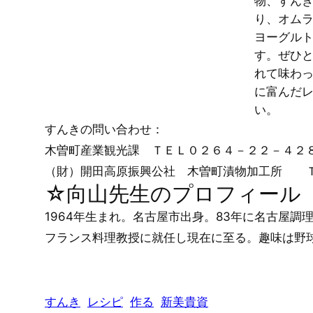
物、すん
り、オム
ヨーグル
す。ぜひ
れて味わ
に富んだ
い。
すんきの問い合わせ：
木曽町産業観光課 ＴＥＬ０２６４－２２－４２
（財）開田高原振興公社 木曽町漬物加工所 
☆向山先生のプロフィール
1964年生まれ。名古屋市出身。83年に名古屋
フランス料理教授に就任し現在に至る。趣味は野球
すんき
レシピ
作る
新美貴資