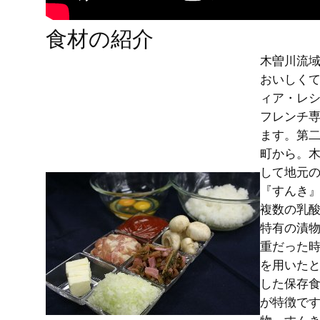
食材の紹介
木曽川流
おいしく
ィア・レ
フレンチ
ます。第
町から。
して地元
『すんき
複数の乳
特有の漬
重だった
を用いた
した保存
が特徴で