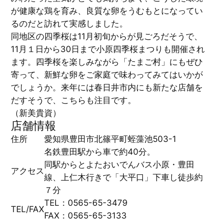
が健康な鶏を育み、良質な卵をうむもとになってい
るのだと訪れて実感しました。
同地区の四季桜は11月初旬からが見ごろだそうで、
11月１日から30日まで小原四季桜まつりも開催され
ます。四季桜を楽しみながら「たまご村」にもぜひ
寄って、新鮮な卵をご家庭で味わってみてはいかが
でしょうか。来年には春日井市内にも新たな店舗を
だすそうで、こちらも注目です。
（新美貴資）
店舗情報
住所
愛知県豊田市北篠平町蛭藻池503-1
名鉄豊田駅から車で約40分。
同駅からとよたおいでんバス小原・豊田
アクセス
線、上仁木行きで「大平口」下車し徒歩約
７分
TEL：0565-65-3479
TEL/FAX
FAX：0565-65-3133