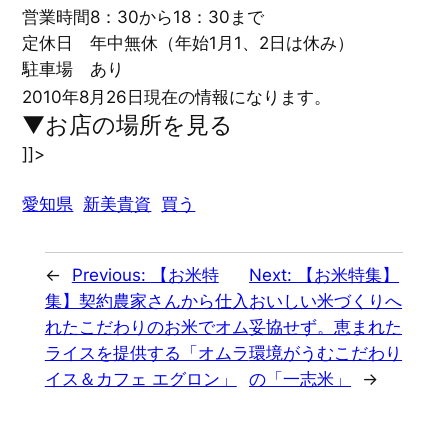
営業時間
8：30から18：30まで
定休日
年中無休（年始1月1、2日は休み）
駐車場
あり
2010年8月26日現在の情報になります。
▼お店の場所を見る
]]>
愛知県
新美貴資
買う
←
Previous:
【お米特
Next:
【お米特集】
集】契約農家さんから仕入
おいしい米づくりへ
れたこだわりのお米でオム
妥協せず。恵まれた
ライスを提供する「オムラ
環境がうむこだわり
イス＆カフェ エグロン」
の「一志米」
→