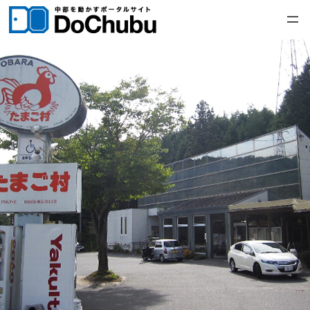
内
容
を
ス
キ
ッ
プ