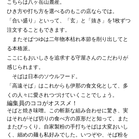
こちらは八ヶ岳山麓産。
ひき方や打ち方を選べるのもこの店ならでは。
「合い盛り」といって、「玄」と「抜き」を1枚ずつ
注文することもできます。
またそばつゆは二年物本枯れ本節を削り出してと
る本格派。
ここにもおいしさを追求する守屋さんのこだわりが
感じられます。
そばは日本のソウルフード。
「高遠そば」はこれからも伊那の食文化として、多
くの人々に愛されつづけていくことでしょう。
編集員のココがオススメ！
そばと焼き味噌。この斬新な組み合わせに驚き、実
はそれがそば切りの食べ方の原形だと知って、また
またびっくり。自家製粉の手打ちそばは大変おいし
く、細めの麺も私好みでした。いつぞや、そば粉を