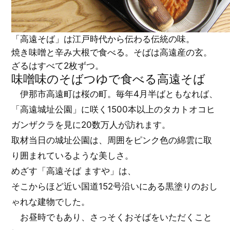
「高遠そば」は江戸時代から伝わる伝統の味。
焼き味噌と辛み大根で食べる。そばは高遠産の玄。
ざるはすべて2枚ずつ。
味噌味のそばつゆで食べる高遠そば
伊那市高遠町は桜の町。毎年4月半ばともなれば、
「高遠城址公園」に咲く1500本以上のタカトオコヒ
ガンザクラを見に20数万人が訪れます。
取材当日の城址公園は、周囲をピンク色の綿雲に取
り囲まれているような美しさ。
めざす「高遠そば ますや」は、
そこからほど近い国道152号沿いにある黒塗りのおし
ゃれな建物でした。
お昼時でもあり、さっそくおそばをいただくこと