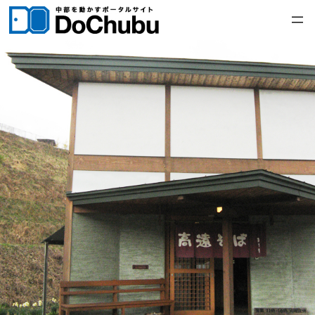
内
容
を
ス
キ
ッ
プ