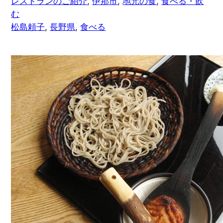
レストランのご紹介
, 
伊那市
, 
地元の食
, 
食べる・飲
む
松島頼子
, 
長野県
, 
食べる