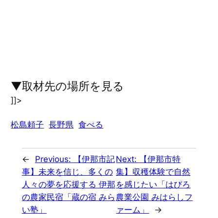
▼取材先の場所を見る
]]>
松島頼子
長野県
食べる
←
Previous:
【伊那市記
Next:
【伊那市特
事】未来を信じ、多くの
集】収穫体験で自然
人々の夢を応援する 伊那
を感じたい「はびろ
の農家民宿「蔵の宿 みら
農業公園 みはらしフ
い塾」
ァーム」
→