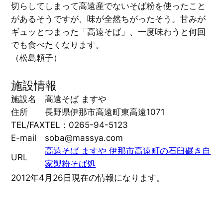
切らしてしまって高遠産でないそば粉を使ったこと
があるそうですが、味が全然ちがったそう。甘みが
ギュッとつまった「高遠そば」、一度味わうと何回
でも食べたくなります。
（松島頼子）
施設情報
施設名
高遠そば ますや
住所
長野県伊那市高遠町東高遠1071
TEL/FAX
TEL：0265-94-5123
E-mail
soba@massya.com
高遠そば ますや 伊那市高遠町の石臼碾き自
URL
家製粉そば処
2012年4月26日現在の情報になります。