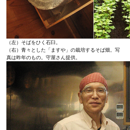
（左）そばをひく石臼。
（右）青々とした「ますや」の栽培するそば畑。写
真は昨年のもの。守屋さん提供。