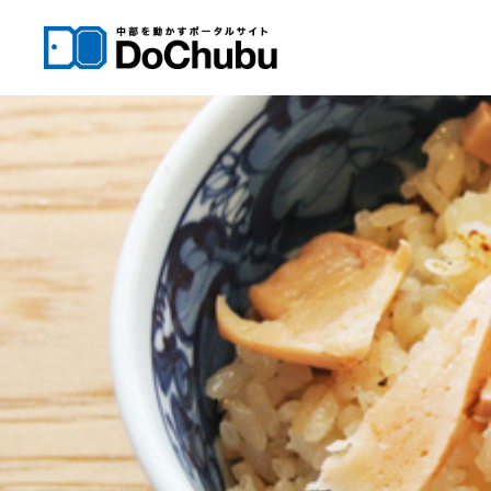
内
容
を
ス
キ
ッ
プ