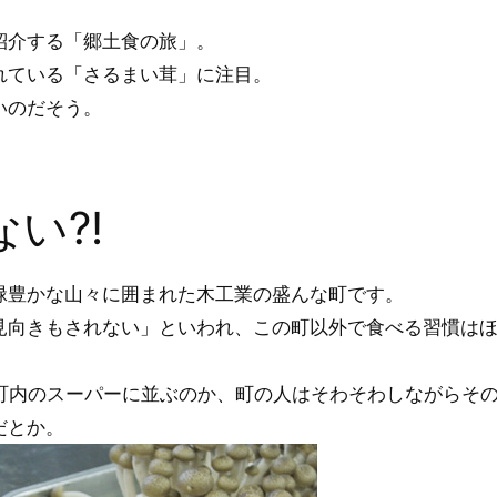
紹介する「郷土食の旅」。
れている「さるまい茸」に注目。
いのだそう。
い?!
緑豊かな山々に囲まれた木工業の盛んな町です。
見向きもされない」といわれ、この町以外で食べる習慣は
つ町内のスーパーに並ぶのか、町の人はそわそわしながらそ
だとか。