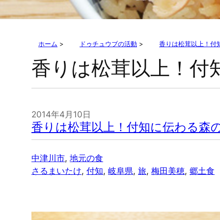
ホーム
>
ドゥチュウブの活動
>
香りは松茸以上！付
香りは松茸以上！付
2014年4月10日
香りは松茸以上！付知に伝わる森
中津川市
, 
地元の食
さるまいたけ
, 
付知
, 
岐阜県
, 
旅
, 
梅田美穂
, 
郷土食