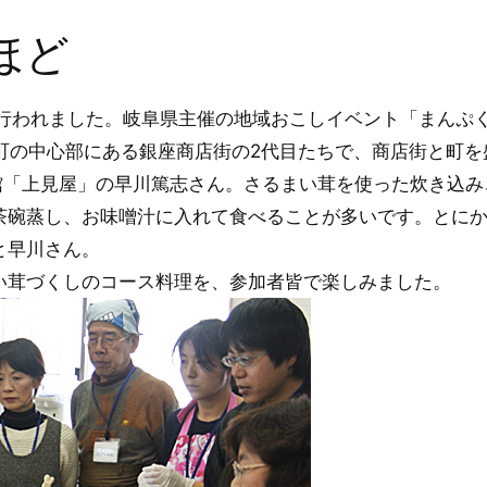
ほど
が行われました。岐阜県主催の地域おこしイベント「まんぷ
知町の中心部にある銀座商店街の2代目たちで、商店街と町
旅館「上見屋」の早川篤志さん。さるまい茸を使った炊き込
茶碗蒸し、お味噌汁に入れて食べることが多いです。とに
と早川さん。
い茸づくしのコース料理を、参加者皆で楽しみました。