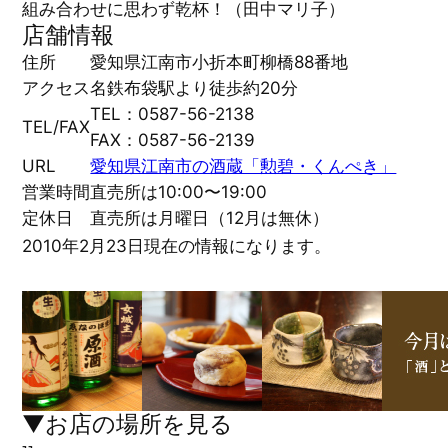
組み合わせに思わず乾杯！（田中マリ子）
店舗情報
住所
愛知県江南市小折本町柳橋88番地
アクセス
名鉄布袋駅より徒歩約20分
TEL：0587-56-2138
TEL/FAX
FAX：0587-56-2139
URL
愛知県江南市の酒蔵「勲碧・くんぺき」
営業時間
直売所は10:00〜19:00
定休日
直売所は月曜日（12月は無休）
2010年2月23日現在の情報になります。
▼お店の場所を見る