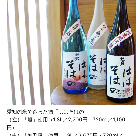
愛知の米で造った酒「ははそはの」
（左）「旭」使用（1.8L／2,200円・720ml／1,100
円）
（中）「亀乃尾」使用（1.8L／3,675円・720ml／