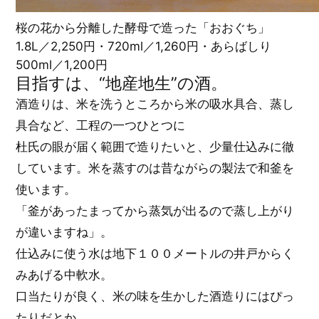
桜の花から分離した酵母で造った「おおぐち」
1.8L／2,250円・720ml／1,260円・あらばしり
500ml／1,200円
目指すは、“地産地生”の酒。
酒造りは、米を洗うところから米の吸水具合、蒸し
具合など、工程の一つひとつに
杜氏の眼が届く範囲で造りたいと、少量仕込みに徹
しています。米を蒸すのは昔ながらの製法で和釜を
使います。
「釜があったまってから蒸気が出るので蒸し上がり
が違いますね」。
仕込みに使う水は地下１００メートルの井戸からく
みあげる中軟水。
口当たりが良く、米の味を生かした酒造りにはぴっ
たりだとか。