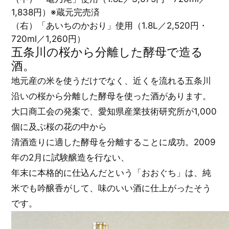
1,838円）※蔵元完売済
（右）「あいちのかおり」使用（1.8L／2,520円・
720ml／1,260円）
五条川の桜から分離した酵母で造る
酒。
地元産の米を使うだけでなく、近くを流れる五条川
沿いの桜から分離した酵母を使った酒があります。
大口商工会の発案で、愛知県産業技術研究所が1,000
個に及ぶ桜の花の中から
清酒造りに適した酵母を分離することに成功。2009
年の2月に試験醸造を行ない、
年末に本格的に仕込んだという「おおぐち」は、純
米でも吟醸香がして、味のいい酒に仕上がったそう
です。