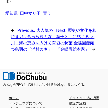
]]>
愛知県
田中マリ子
買う
←
Previous:
大人気の
Next:
歴史や文化を和
焼きガキ食べ放題！森、
菓子と共に感じる 大
川、海の恵みをうけて育
垣の銘菓 金蝶園饅頭
つ鳥羽の「浦村カキ」
「金蝶園総本家」
→
みんなが安心して暮らしていける地域を、共につくる。
ホーム
ドゥチュウブの活動
ドゥチュウブについて
最近の活動