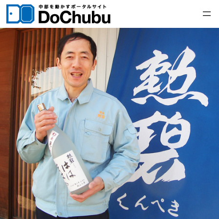
内
容
を
ス
キ
ッ
プ