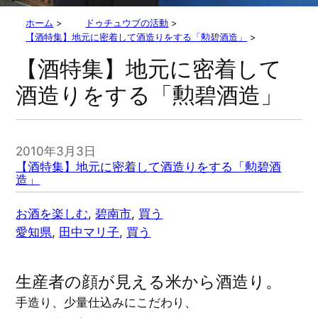
ホーム
>
ドゥチュウブの活動
>
【酒特集】地元に密着して酒造りをする「勲碧酒造」
>
【酒特集】地元に密着して
酒造りをする「勲碧酒造」
2010年3月3日
【酒特集】地元に密着して酒造りをする「勲碧酒
造」
お酒を楽しむ
, 
碧南市
, 
買う
愛知県
, 
田中マリ子
, 
買う
生産者の顔が見える米から酒造り。
手造り、少量仕込みにこだわり、