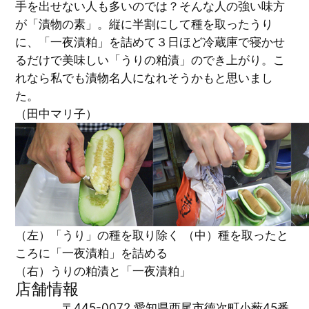
手を出せない人も多いのでは？そんな人の強い味方
が「漬物の素」。縦に半割にして種を取ったうり
に、「一夜漬粕」を詰めて３日ほど冷蔵庫で寝かせ
るだけで美味しい「うりの粕漬」のでき上がり。こ
れなら私でも漬物名人になれそうかもと思いまし
た。
（田中マリ子）
（左）「うり」の種を取り除く （中）種を取ったと
ころに「一夜漬粕」を詰める
（右）うりの粕漬と「一夜漬粕」
店舗情報
〒445-0072 愛知県西尾市徳次町小薮45番