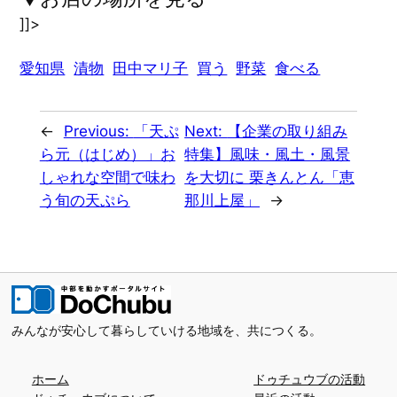
]]>
愛知県
漬物
田中マリ子
買う
野菜
食べる
←
Previous:
「天ぷ
Next:
【企業の取り組み
ら元（はじめ）」お
特集】風味・風土・風景
しゃれな空間で味わ
を大切に 栗きんとん「恵
う旬の天ぷら
那川上屋」
→
みんなが安心して暮らしていける地域を、共につくる。
ホーム
ドゥチュウブの活動