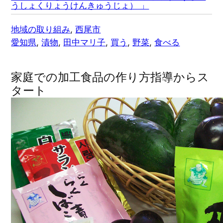
うしょくりょうけんきゅうじょ） 」
地域の取り組み
, 
西尾市
愛知県
, 
漬物
, 
田中マリ子
, 
買う
, 
野菜
, 
食べる
家庭での加工食品の作り方指導からス
タート