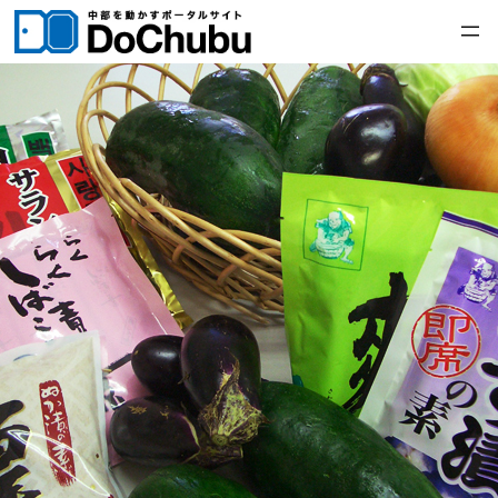
内
容
を
ス
キ
ッ
プ