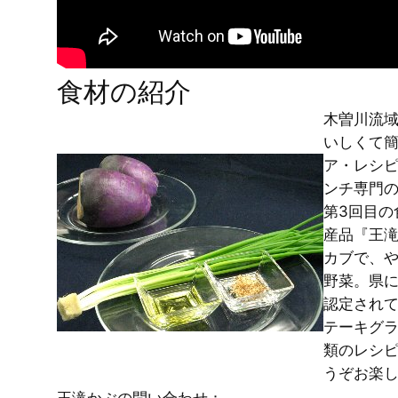
食材の紹介
木曽川流
いしくて
ア・レシ
ンチ専門
第3回目の
産品『王
カブで、
野菜。県
認定されて
テーキグラ
類のレシ
うぞお楽