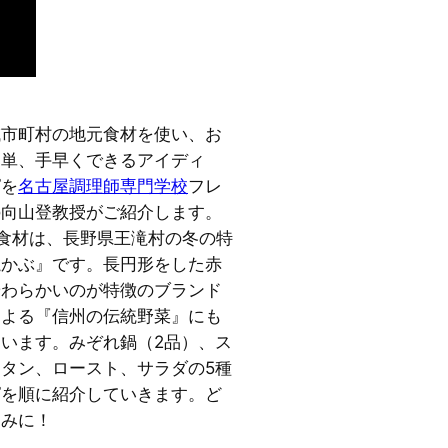
域市町村の地元食材を使い、お
簡単、手早くできるアイディ
ピを
名古屋調理師専門学校
フレ
の向山登教授がご紹介します。
食材は、長野県王滝村の冬の特
滝かぶ』です。長円形をした赤
やわらかいのが特徴のブランド
による『信州の伝統野菜』にも
います。みぞれ鍋（2品）、ス
タン、ロースト、サラダの5種
ピを順に紹介していきます。ど
しみに！