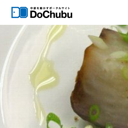
内
容
を
ス
キ
ッ
プ