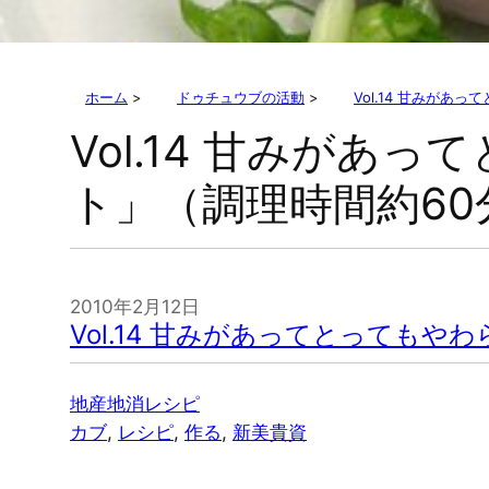
ホーム
>
ドゥチュウブの活動
>
Vol.14 甘みが
Vol.14 甘みが
ト」（調理時間約60
2010年2月12日
Vol.14 甘みがあってとっても
地産地消レシピ
カブ
, 
レシピ
, 
作る
, 
新美貴資