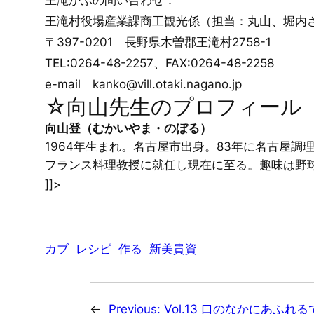
王滝かぶの問い合わせ：
王滝村役場産業課商工観光係（担当：丸山、堀内
〒397-0201 長野県木曽郡王滝村2758-1
TEL:0264-48-2257、FAX:0264-48-2258
e-mail kanko@vill.otaki.nagano.jp
☆向山先生のプロフィール
向山登（むかいやま・のぼる）
1964年生まれ。名古屋市出身。83年に名古屋
フランス料理教授に就任し現在に至る。趣味は野
]]>
カブ
レシピ
作る
新美貴資
←
Previous:
Vol.13 口のなかにあふ