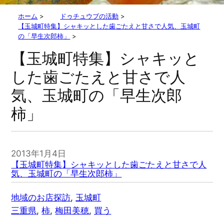
ホーム
>
ドゥチュウブの活動
>
【玉城町特集】シャキッとした歯ごたえと甘さで人気、玉城町
の「早生次郎柿」
>
【玉城町特集】シャキッと
した歯ごたえと甘さで人
気、玉城町の「早生次郎
柿」
2013年1月4日
【玉城町特集】シャキッとした歯ごたえと甘さで人
気、玉城町の「早生次郎柿」
地域のお店探訪
, 
玉城町
三重県
, 
柿
, 
梅田美穂
, 
買う