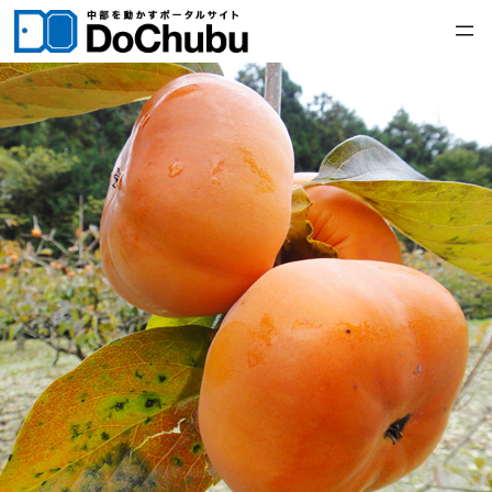
内
容
を
ス
キ
ッ
プ