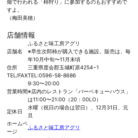
畑で行われる「柿狩り」に参加するのもおすすめで
すよ。
（梅田美穂）
店舗情報
ふるさと味工房アグリ
店舗名
※早生次郎柿が購入できる施設。販売は、毎
年10月中旬〜11月末頃
住所
三重県度会郡玉城町原4254−1
TEL/FAX
TEL:0596-58-8686
9:30〜20:00
営業時間
※店内のレストラン「バーベキューハウス」
は11:00〜21:00（20：00LO）
水曜（祝日の場合は翌日）、12月31日、元
定休日
旦
ホームペ
ふるさと味工房アグリ
ージ