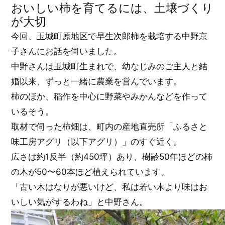
おいしい柿を育てるには、土壌づくり
が大切
今回、玉城町原地区で早生次郎柿を栽培する中野京
子さんにお話を伺いました。
中野さんは玉城町生まれで、幼なじみのご主人と結
婚以来、ずっと一緒に農業を営んでいます。
柿のほか、稲作を中心に野菜やみかんなどを作って
いるそう。
取材で伺った柿畑は、町内の産地直売所「ふるさと
味工房アグリ（以下アグリ）」のすぐ近く。
広さは約1反半（約450坪）あり、樹齢50年ほどの柿
の木が50〜60本ほど植えられています。
「古い木はなりが悪いけど、私は若い木より味はお
いしい気がするわね」と中野さん。