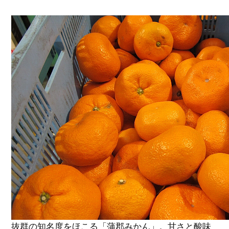
抜群の知名度をほこる「蒲郡みかん」。甘さと酸味