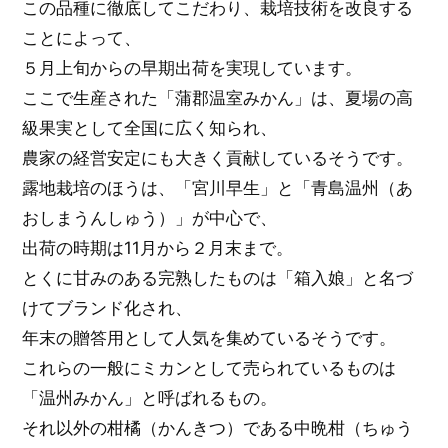
この品種に徹底してこだわり、栽培技術を改良する
ことによって、
５月上旬からの早期出荷を実現しています。
ここで生産された「蒲郡温室みかん」は、夏場の高
級果実として全国に広く知られ、
農家の経営安定にも大きく貢献しているそうです。
露地栽培のほうは、「宮川早生」と「青島温州（あ
おしまうんしゅう）」が中心で、
出荷の時期は11月から２月末まで。
とくに甘みのある完熟したものは「箱入娘」と名づ
けてブランド化され、
年末の贈答用として人気を集めているそうです。
これらの一般にミカンとして売られているものは
「温州みかん」と呼ばれるもの。
それ以外の柑橘（かんきつ）である中晩柑（ちゅう