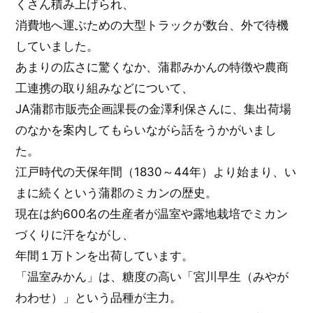
くさん積み上げられ、
消費地へ運ぶための大型トラックが数台、外で待機
していました。
あまりの広さに驚くなか、蒲郡みかんの特徴や農商
工連携の取り組みなどについて、
JA蒲郡市販売企画課長の金澤利保さんに、集出荷場
のなかを案内してもらいながら話をうかがいまし
た。
江戸時代の天保年間（1830～44年）より始まり、い
まに続くという蒲郡のミカンの歴史。
現在は約600名の生産者が温室や露地栽培でミカン
づくりに汗をながし、
年間１万トンを出荷しています。
「温室みかん」は、糖度の高い「宮川早生（みやが
わわせ）」という品種が主力。