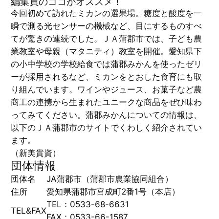
編集員のココがオススメ！
今回初めて訪れたミカンの選果場。糖度と酸度を一
瞬で測る光センサーの機械など、目にするものすべ
てが驚きの連続でした。ＪＡ蒲郡市では、子ども農
業教室や母親（マタニティ）教室を開催。愛知県下
の小中学校の学校給食では蒲郡みかんを使ったゼリ
ーが採用されるなど、ミカンをとおした食育にも取
り組んでいます。ワインやジュース、お菓子など農
商工の連携から生まれたユニークな商品をぜひ味わ
ってみてください。蒲郡みかんについての情報は、
以下のＪＡ蒲郡市のサイトでくわしく紹介されてい
ます。
（新美貴資）
団体情報
団体名
JA蒲郡市（蒲郡市農業協同組合）
住所
愛知県蒲郡市宮成町2番1号（本店）
TEL：0533-68-6631
TEL&FAX
FAX：0533-66-1587