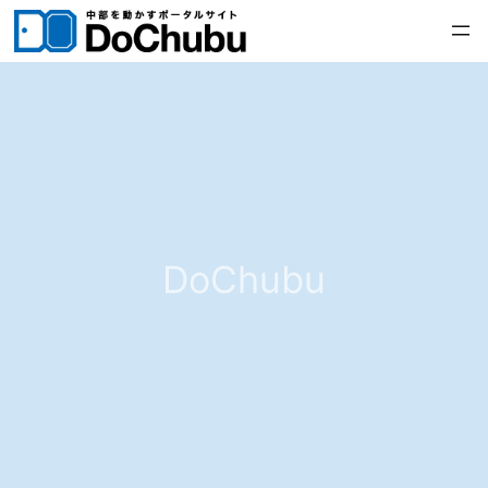
内
容
を
ス
キ
ッ
プ
DoChubu