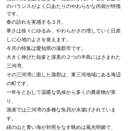
のバランスがよく口あたりのやわらかな内袋が特徴
です。
春の訪れを実感する３月。
寒さは徐々にゆるみ、やわらかさの増していく日差
しに心地のよさを覚えます。
今月の特集は愛知県の蒲郡市です。
大きく伸びた知多と渥美の２つの半島にはさまれた
三河湾。
その三河湾に面した蒲郡は、東三河地域にある海辺
の町です。
一年をとおして温暖な気候から多くの農産物が実
り、
漁港では三河湾の多種な魚貝が水揚げされていま
す。
緑の山と青い海が対照をなす眺めは風光明媚で、