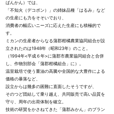
ばんかん）では、
「不知火（デコポン）」の姉妹品種「はるみ」など
の生産にも力をそそいでおり、
消費者の幅広いニーズに応えた生産にも積極的で
す。
ミカンの生産者からなる蒲郡柑橘農業協同組合が設
立されたのは1948年（昭和23年）のこと。
（1994年<平成６年>に蒲郡市農業協同組合と合併
し、作物別部会「蒲郡柑橘組合」に）。
温室栽培で使う重油の高騰や全国的な大豊作による
価格の暴落など、
設立からは幾多の困難に直面したそうですが、
そのつど団結して乗り越え、共同販売で高い品質を
守り、周年の出荷体制を確立。
技術の研賛をかさねてきた「蒲郡みかん」のブラン