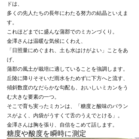
ドは、
多くの先人たちの長年にわたる努力の結晶といえま
す。
これほどまでに盛んな蒲郡でのミカンづくり。
金澤さんは温暖な気候にくわえ、
「日照量にめぐまれ、土も水はけがよい」ことをあ
げ、
蒲郡の風土が栽培に適していることを強調します。
丘陵に降りそそいだ雨水をためずに下方へと流す、
傾斜数度のなだらかな勾配も、おいしいミカンをう
む大きな要素の一つ。
そこで育ち実ったミカンは、「糖度と酸味のバラン
スがよく、内袋がうすくて舌のうえでとける」。
金澤さんは胸を張り、自信をこめて話します。
糖度や酸度を瞬時に測定