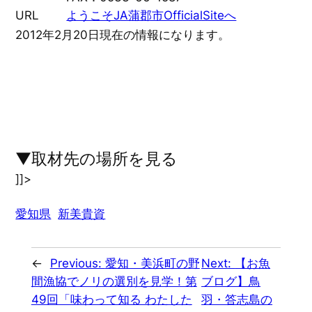
URL
ようこそJA蒲郡市OfficialSiteへ
2012年2月20日現在の情報になります。
▼取材先の場所を見る
]]>
愛知県
新美貴資
←
Previous:
愛知・美浜町の野
Next:
【お魚
間漁協でノリの選別を見学！第
ブログ】鳥
49回「味わって知る わたした
羽・答志島の