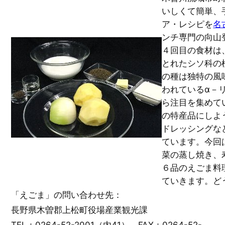
いしくて簡単、
ア・レシピを
名
ンチ専門の向山
４回目の食材は
とれたシソ科の
の種は独特の風
われているα－
ら注目を集めて
の特産品にしよ
ドレッシングな
ています。今回
菜の蒸し焼き、
６品のえごま料
ていきます。ど
「えごま」の問い合わせ先：
長野県木曽郡上松町役場産業観光課
TEL：0264-52-2001（内41）、FAX：0264-52-