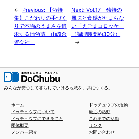
←
Previous:
【酒特
Next:
Vol.17 独特の
集】こだわりの手づく
風味と食感がたまらな
りで本物のうまさを追
い「えごまコロッケ」
求する地酒蔵「山崎合
（調理時間約30分）
資会社」
→
みんなが安心して暮らしていける地域を、共につくる。
ホーム
ドゥチュウブの活動
ドゥチュウブについて
最近の活動
ドゥチュウブにできること
これまでの活動
団体概要
リンク
メンバー紹介
お問い合わせ