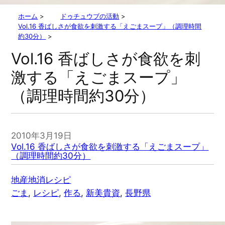
ホーム
>
ドゥチュウブの活動
>
Vol.16 香ばしさが食欲を刺激する「えごまスープ」（調理時間
約30分）
>
Vol.16 香ばしさが食欲を刺
激する「えごまスープ」
（調理時間約30分）
2010年3月19日
Vol.16 香ばしさが食欲を刺激する「えごまスープ」
（調理時間約30分）
地産地消レシピ
ごま
, 
レシピ
, 
作る
, 
新美貴資
, 
長野県