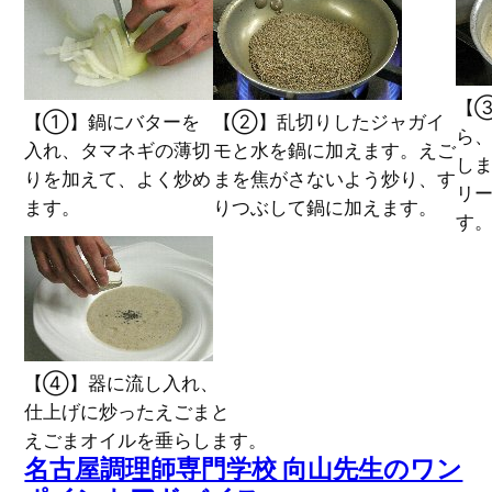
【
【①】鍋にバターを
【②】乱切りしたジャガイ
ら
入れ、タマネギの薄切
モと水を鍋に加えます。えご
し
りを加えて、よく炒め
まを焦がさないよう炒り、す
リ
ます。
りつぶして鍋に加えます。
す
【④】器に流し入れ、
仕上げに炒ったえごまと
えごまオイルを垂らします。
名古屋調理師専門学校 向山先生のワン