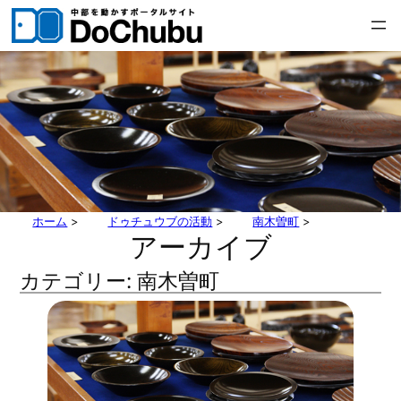
内
容
を
ス
キ
ッ
プ
ホーム
>
ドゥチュウブの活動
>
南木曽町
>
アーカイブ
カテゴリー:
南木曽町