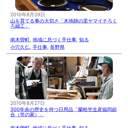
2010年8月29日
山を育てる事の大切さ「木地師の里ヤマイチろく
ろ細工」
南木曽町
, 
地域に息づく手仕事
, 
知る
小穴久仁
, 
手仕事
, 
長野県
2010年8月27日
300年余の歴史を持つ日用品「蘭桧笠生産協同組
合（笠の家）」
南木曽町
, 
地域に息づく手仕事
, 
知る