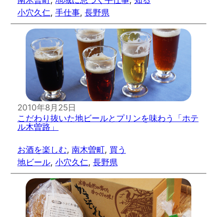
小穴久仁
, 
手仕事
, 
長野県
2010年8月25日
こだわり抜いた地ビールとプリンを味わう「ホテ
ル木曽路」
お酒を楽しむ
, 
南木曽町
, 
買う
地ビール
, 
小穴久仁
, 
長野県