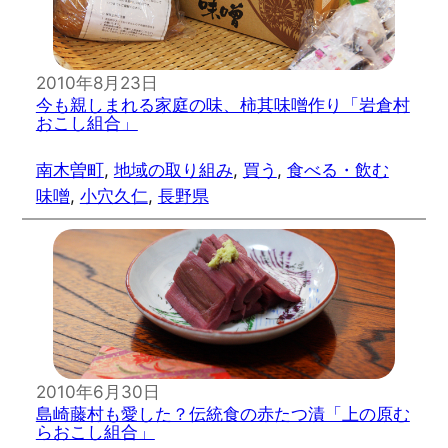
2010年8月23日
今も親しまれる家庭の味、柿其味噌作り「岩倉村
おこし組合」
南木曽町
, 
地域の取り組み
, 
買う
, 
食べる・飲む
味噌
, 
小穴久仁
, 
長野県
2010年6月30日
島崎藤村も愛した？伝統食の赤たつ漬「上の原む
らおこし組合」