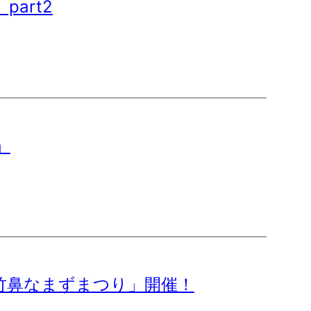
art2
」
竹鼻なまずまつり」開催！