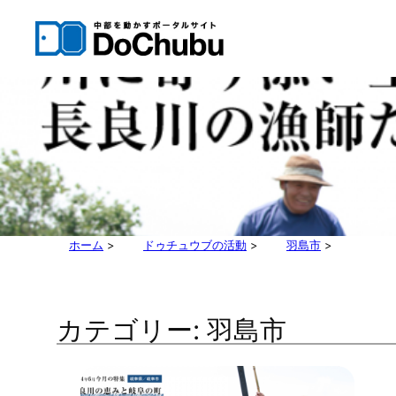
内
容
を
ス
キ
ッ
プ
ホーム
>
ドゥチュウブの活動
>
羽島市
>
カテゴリー:
羽島市