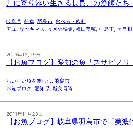
川に寄り添い生きる長良川の漁師たち p
岐阜県
, 
特集
, 
羽島市
, 
食べる・飲む
アユ
, 
サツキマス
, 
今月の特集
, 
梅田美穂
, 
羽島市
, 
長良川
2011年12月9日
【お魚ブログ】愛知の魚「スサビノリ
おいしい魚を楽しむ
, 
羽島市
お魚ブログ
, 
愛知県
, 
新美貴資
2011年11月23日
【お魚ブログ】岐阜県羽島市で「美濃