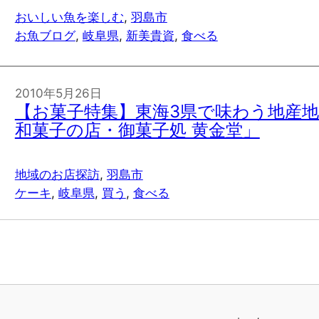
おいしい魚を楽しむ
, 
羽島市
お魚ブログ
, 
岐阜県
, 
新美貴資
, 
食べる
2010年5月26日
【お菓子特集】東海3県で味わう地産
和菓子の店・御菓子処 黄金堂」
地域のお店探訪
, 
羽島市
ケーキ
, 
岐阜県
, 
買う
, 
食べる