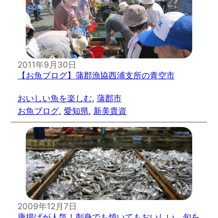
2011年9月30日
【お魚ブログ】蒲郡漁協西浦支所の青空市
おいしい魚を楽しむ
, 
蒲郡市
お魚ブログ
, 
愛知県
, 
新美貴資
2009年12月7日
唐揚げが人気！刺身でも焼いてもおいしい、旬を