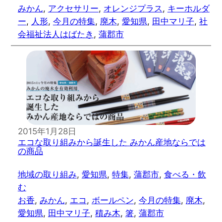
みかん
, 
アクセサリー
, 
オレンジプラス
, 
キーホルダ
ー
, 
人形
, 
今月の特集
, 
廃木
, 
愛知県
, 
田中マリ子
, 
社
会福祉法人はばたき
, 
蒲郡市
2015年1月28日
エコな取り組みから誕生した みかん産地ならでは
の商品
地域の取り組み
, 
愛知県
, 
特集
, 
蒲郡市
, 
食べる・飲
む
お香
, 
みかん
, 
エコ
, 
ボールペン
, 
今月の特集
, 
廃木
, 
愛知県
, 
田中マリ子
, 
積み木
, 
箸
, 
蒲郡市