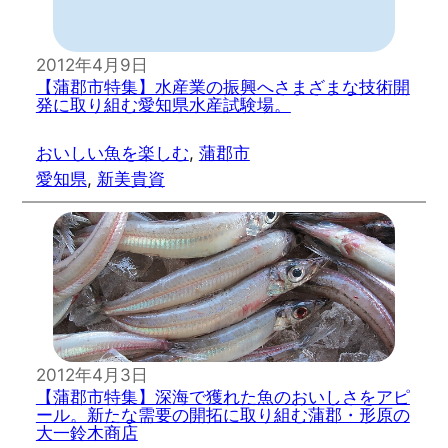
2012年4月9日
【蒲郡市特集】水産業の振興へさまざまな技術開
発に取り組む愛知県水産試験場。
おいしい魚を楽しむ
, 
蒲郡市
愛知県
, 
新美貴資
2012年4月3日
【蒲郡市特集】深海で獲れた魚のおいしさをアピ
ール。新たな需要の開拓に取り組む蒲郡・形原の
大一鈴木商店