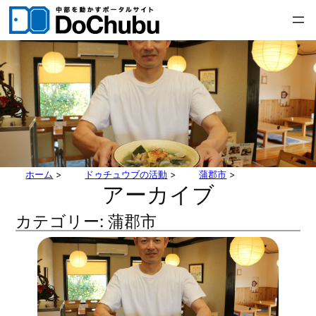
内
容
を
ス
キ
ッ
プ
ホーム
>
ドゥチュウブの活動
>
蒲郡市
>
アーカイブ
カテゴリー:
蒲郡市