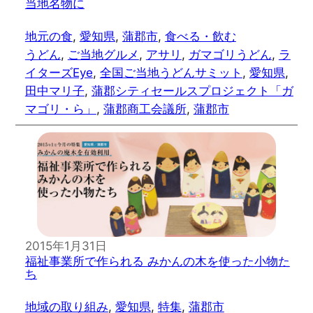
当地名物に
地元の食
, 
愛知県
, 
蒲郡市
, 
食べる・飲む
うどん
, 
ご当地グルメ
, 
アサリ
, 
ガマゴリうどん
, 
ラ
イターズEye
, 
全国ご当地うどんサミット
, 
愛知県
, 
田中マリ子
, 
蒲郡シティセールスプロジェクト「ガ
マゴリ・ら」
, 
蒲郡商工会議所
, 
蒲郡市
2015年1月31日
福祉事業所で作られる みかんの木を使った小物た
ち
地域の取り組み
, 
愛知県
, 
特集
, 
蒲郡市