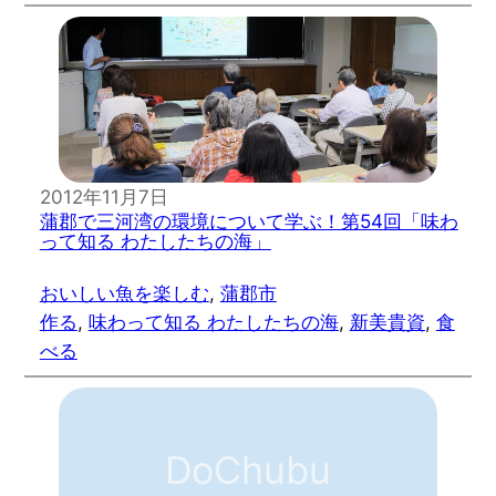
2012年11月7日
蒲郡で三河湾の環境について学ぶ！第54回「味わ
って知る わたしたちの海」
おいしい魚を楽しむ
, 
蒲郡市
作る
, 
味わって知る わたしたちの海
, 
新美貴資
, 
食
べる
DoChubu