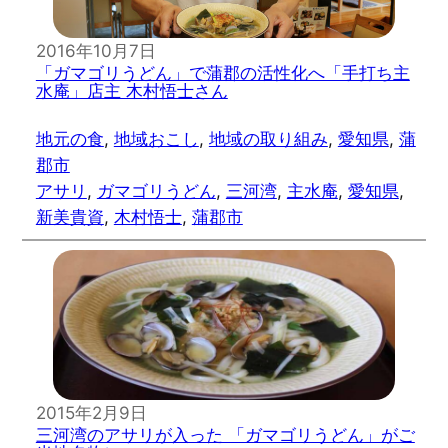
2016年10月7日
「ガマゴリうどん」で蒲郡の活性化へ「手打ち主
水庵」店主 木村悟士さん
地元の食
, 
地域おこし
, 
地域の取り組み
, 
愛知県
, 
蒲
郡市
アサリ
, 
ガマゴリうどん
, 
三河湾
, 
主水庵
, 
愛知県
, 
新美貴資
, 
木村悟士
, 
蒲郡市
2015年2月9日
三河湾のアサリが入った 「ガマゴリうどん」がご