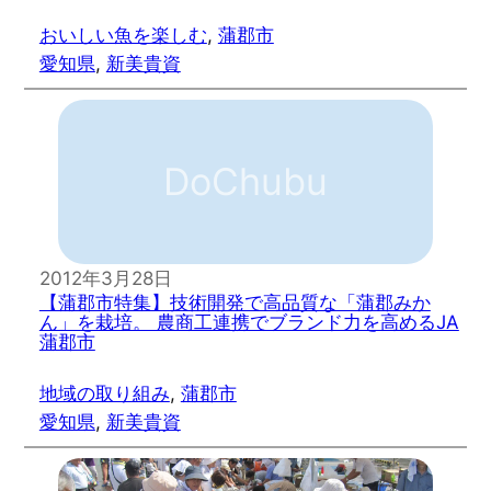
おいしい魚を楽しむ
, 
蒲郡市
愛知県
, 
新美貴資
DoChubu
2012年3月28日
【蒲郡市特集】技術開発で高品質な「蒲郡みか
ん」を栽培。 農商工連携でブランド力を高めるJA
蒲郡市
地域の取り組み
, 
蒲郡市
愛知県
, 
新美貴資