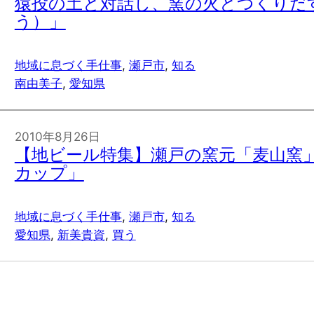
猿投の土と対話し、窯の火とつくりだ
う）」
地域に息づく手仕事
, 
瀬戸市
, 
知る
南由美子
, 
愛知県
2010年8月26日
【地ビール特集】瀬戸の窯元「麦山窯
カップ」
地域に息づく手仕事
, 
瀬戸市
, 
知る
愛知県
, 
新美貴資
, 
買う