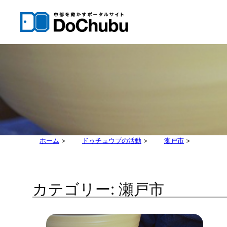
内
容
を
ス
キ
ッ
プ
ホーム
>
ドゥチュウブの活動
>
瀬戸市
>
カテゴリー:
瀬戸市