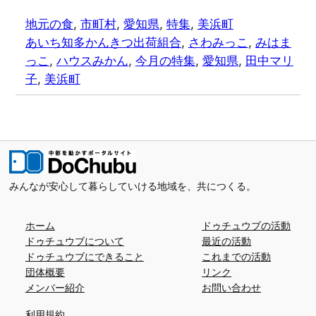
地元の食
, 
市町村
, 
愛知県
, 
特集
, 
美浜町
あいち知多かんきつ出荷組合
, 
さわみっこ
, 
みはま
っこ
, 
ハウスみかん
, 
今月の特集
, 
愛知県
, 
田中マリ
子
, 
美浜町
みんなが安心して暮らしていける地域を、共につくる。
ホーム
ドゥチュウブの活動
ドゥチュウブについて
最近の活動
ドゥチュウブにできること
これまでの活動
団体概要
リンク
メンバー紹介
お問い合わせ
利用規約