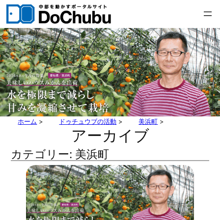
内
容
を
ス
キ
ッ
プ
ホーム
>
ドゥチュウブの活動
>
美浜町
>
アーカイブ
カテゴリー:
美浜町