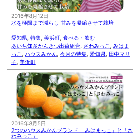
2016年8月12日
水を極限まで減らし 甘みを凝縮させて栽培
愛知県
, 
特集
, 
美浜町
, 
食べる・飲む
あいち知多かんきつ出荷組合
, 
さわみっこ
, 
みはま
っこ
, 
ハウスみかん
, 
今月の特集
, 
愛知県
, 
田中マリ
子
, 
美浜町
2016年8月5日
2つのハウスみかんブランド 「みはまっこ」と「さ
わみっこ」