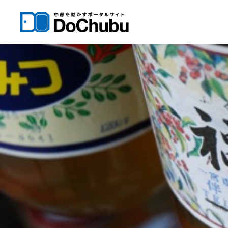
内
容
を
ス
キ
ッ
プ