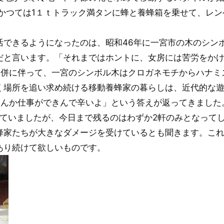
、かつては1１ｔトラック満タンに蜂と養蜂箱を乗せて、レ
活できるようになったのは、昭和46年に一宮市の木のシン
だと言います。「それまではホントに、女房には苦労をか
合併に伴って、一宮のシンボル木はクロガネモチからハナミ
く場所を追い求め続ける移動養蜂家の暮らしは、近代的な
なんか仕事ができんで辛いよ」という答えが返ってきました
していましたが、今日まで残るのはわずか2軒のみとなって
蜂家たちが大きなダメージを受けているとも聞きます。こ
あり続けて欲しいものです。