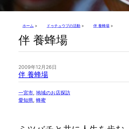
ホーム
>
ドゥチュウブの活動
>
伴 養蜂場
>
伴 養蜂場
2009年12月26日
伴 養蜂場
一宮市
, 
地域のお店探訪
愛知県
, 
蜂蜜