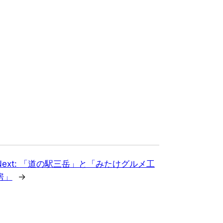
Next:
「道の駅三岳」と「みたけグルメ工
房」
→