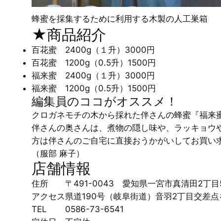
蜂蜜を採集するために利用する木製の人工巣箱
★商品紹介
百花蜜 2400g（１升）3000円
百花蜜 1200g（0.5升）1500円
福来蜜 2400g（１升）3000円
福来蜜 1200g（0.5升）1500円
編集員のココがオススメ！
クロガネモチの木から採れた伴さんの蜂蜜『福来
伴さんの奥さんは、煮物の隠し味や、ラッキョウ
方は伴さんのご自宅に直接おうかがいしてお買い
（服部 麻子）
店舗情報
住所
〒491-0043 愛知県一宮市真清田2丁目5
アクセス
県道190号（岐阜街道）音羽2丁目交差
TEL
0586-73-6541