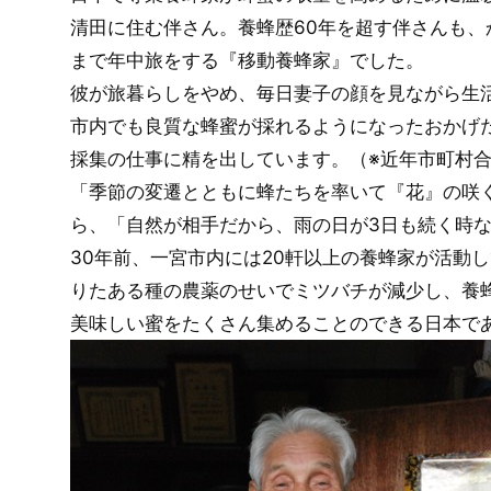
清田に住む伴さん。養蜂歴60年を超す伴さんも
まで年中旅をする『移動養蜂家』でした。
彼が旅暮らしをやめ、毎日妻子の顔を見ながら生
市内でも良質な蜂蜜が採れるようになったおかげ
採集の仕事に精を出しています。
（※近年市町村
「季節の変遷とともに蜂たちを率いて『花』の咲
ら、「自然が相手だから、雨の日が3日も続く時
30年前、一宮市内には20軒以上の養蜂家が活動
りたある種の農薬のせいでミツバチが減少し、養
美味しい蜜をたくさん集めることのできる日本で