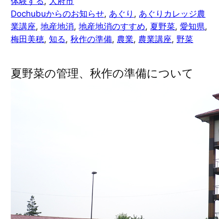
体験する
, 
大府市
Dochubuからのお知らせ
, 
あぐり
, 
あぐりカレッジ農
業講座
, 
地産地消
, 
地産地消のすすめ
, 
夏野菜
, 
愛知県
, 
梅田美穂
, 
知る
, 
秋作の準備
, 
農業
, 
農業講座
, 
野菜
夏野菜の管理、秋作の準備について