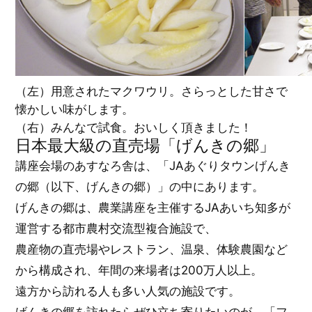
（左）用意されたマクワウリ。さらっとした甘さで
懐かしい味がします。
（右）みんなで試食。おいしく頂きました！
日本最大級の直売場「げんきの郷」
講座会場のあすなろ舎は、「JAあぐりタウンげんき
の郷（以下、げんきの郷）」の中にあります。
げんきの郷は、農業講座を主催するJAあいち知多が
運営する都市農村交流型複合施設で、
農産物の直売場やレストラン、温泉、体験農園など
から構成され、年間の来場者は200万人以上。
遠方から訪れる人も多い人気の施設です。
げんきの郷を訪れたらぜひ立ち寄りたいのが、「フ