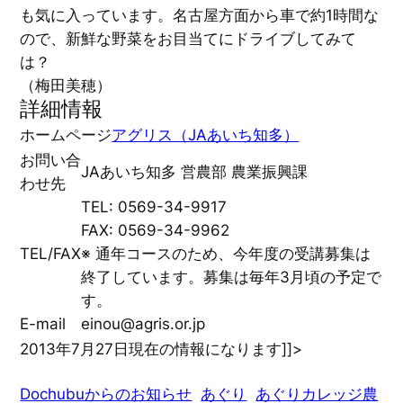
も気に入っています。名古屋方面から車で約1時間な
ので、新鮮な野菜をお目当てにドライブしてみて
は？
（梅田美穂）
詳細情報
ホームページ
アグリス（JAあいち知多）
お問い合
JAあいち知多 営農部 農業振興課
わせ先
TEL: 0569-34-9917
FAX: 0569-34-9962
TEL/FAX
※ 通年コースのため、今年度の受講募集は
終了しています。募集は毎年3月頃の予定で
す。
E-mail
einou@agris.or.jp
2013年7月27日現在の情報になります
]]>
Dochubuからのお知らせ
あぐり
あぐりカレッジ農