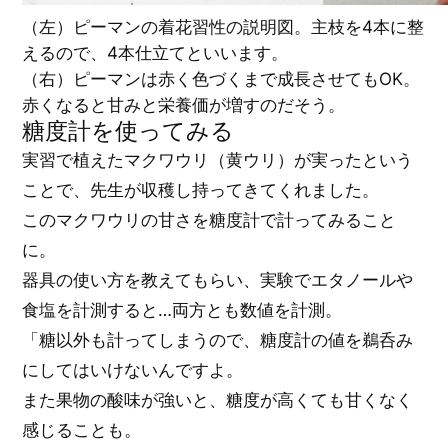
（左）ピーマンの着花習性の説明図。主枝を4本に整
えるので、4本仕立てといいます。
（右）ピーマンは赤く色づくまで成長させてもOK。
赤くなると甘みと栄養価が増すのだそう。
糖度計を使ってみる
実習で植えたマクワウリ（黄ウリ）が実ったという
ことで、先生が収穫し持ってきてくれました。
このマクワウリの甘さを糖度計で計ってみること
に。
器具の使い方を教えてもらい、実験でエタノールや
食塩を計測すると…両方とも数値を計測。
「糖以外も計ってしまうので、糖度計の値を鵜呑み
にしてはいけないんですよ。
また果物の酸味が強いと、糖度が高くても甘くなく
感じることも。