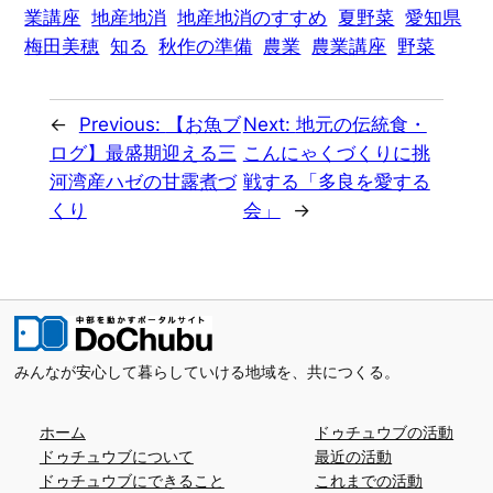
業講座
地産地消
地産地消のすすめ
夏野菜
愛知県
梅田美穂
知る
秋作の準備
農業
農業講座
野菜
←
Previous:
【お魚ブ
Next:
地元の伝統食・
ログ】最盛期迎える三
こんにゃくづくりに挑
河湾産ハゼの甘露煮づ
戦する「多良を愛する
くり
会」
→
みんなが安心して暮らしていける地域を、共につくる。
ホーム
ドゥチュウブの活動
ドゥチュウブについて
最近の活動
ドゥチュウブにできること
これまでの活動