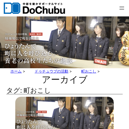
内
容
を
ス
キ
ッ
プ
ホーム
>
ドゥチュウブの活動
>
町おこし
>
アーカイブ
タグ:
町おこし