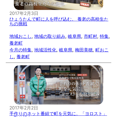
2017年2月3日
ひょうたんで町に人を呼び込む。 養老の高校生た
ちの挑戦
地域おこし
, 
地域の取り組み
, 
岐阜県
, 
市町村
, 
特集
, 
養老町
今月の特集
, 
地域活性化
, 
岐阜県
, 
梅田美穂
, 
町おこ
し
, 
養老町
2017年2月2日
手作りのネット番組で町を元気に。「ヨロスト」