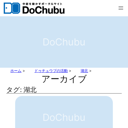
内
容
を
ス
キ
DoChubu
ッ
プ
ホーム
>
ドゥチュウブの活動
>
湖北
>
アーカイブ
タグ:
湖北
DoChubu