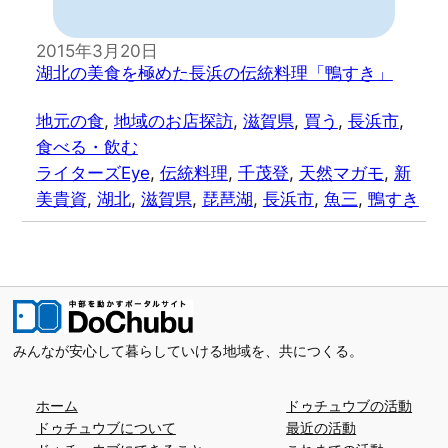
2015年3月20日
湖北の美食を極めた長浜の伝統料理「鴨すき」
地元の食
, 
地域のお店探訪
, 
滋賀県
, 
買う
, 
長浜市
, 
食べる・飲む
ライターズEye
, 
伝統料理
, 
千茂登
, 
天然マガモ
, 
新
美貴資
, 
湖北
, 
滋賀県
, 
琵琶湖
, 
長浜市
, 
魚三
, 
鴨すき
みんなが安心して暮らしていける地域を、共につくる。
ホーム
ドゥチュウブの活動
ドゥチュウブについて
最近の活動