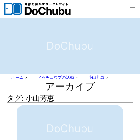
内
容
を
ス
キ
DoChubu
ッ
プ
ホーム
>
ドゥチュウブの活動
>
小山芳恵
>
アーカイブ
タグ:
小山芳恵
DoChubu