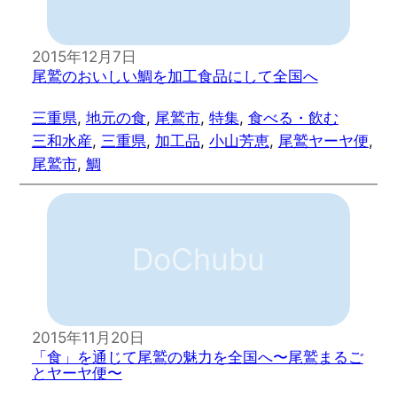
2015年12月7日
尾鷲のおいしい鯛を加工食品にして全国へ
三重県
, 
地元の食
, 
尾鷲市
, 
特集
, 
食べる・飲む
三和水産
, 
三重県
, 
加工品
, 
小山芳恵
, 
尾鷲ヤーヤ便
, 
尾鷲市
, 
鯛
DoChubu
2015年11月20日
「食」を通じて尾鷲の魅力を全国へ〜尾鷲まるご
とヤーヤ便〜