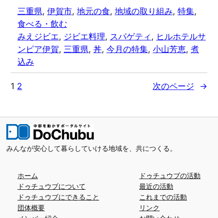
三重県
, 
伊賀市
, 
地元の食
, 
地域の取り組み
, 
特集
, 
食べる・飲む
みえジビエ
, 
ジビエ料理
, 
スパゲティ
, 
ヒルホテルサ
ンピア伊賀
, 
三重県
, 
丼
, 
今月の特集
, 
小山芳恵
, 
煮
込み
1
2
次のページ
→
みんなが安心して暮らしていける地域を、共につくる。
ホーム
ドゥチュウブの活動
ドゥチュウブについて
最近の活動
ドゥチュウブにできること
これまでの活動
団体概要
リンク