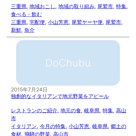
三重県
, 
地域おこし
, 
地域の取り組み
, 
尾鷲市
, 
特集
, 
食べる・飲む
三重県
, 
宅配便
, 
小山芳恵
, 
尾鷲ヤーヤ便
, 
尾鷲市
, 
新鮮
, 
魚介
DoChubu
2015年7月24日
独創的なイタリアンで地元野菜をアピール
レストランのご紹介
, 
地元の食
, 
岐阜県
, 
特集
, 
高山
市
イタリアン
, 
今月の特集
, 
小山芳恵
, 
岐阜県
, 
郷土の
食材
, 
飛騨の野菜
, 
高山市