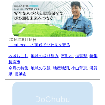
2016年6月15日
「eat eco」の実践でびわ湖を守る
地域おこし
, 
地域の取り組み
, 
市町村
, 
滋賀県
, 
特集
, 
長浜市
今月の特集
, 
地域の取組
, 
地産地消
, 
小山芳恵
, 
滋賀
県
, 
長浜市
DoChubu