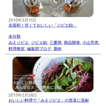
2015年3月11日
全国初！甘くておいしい「ジビエ飴」
未分類
みえジビエ
, 
ジビエ飴
, 
三重県
, 
商品開発
, 
小山芳恵
, 
料理教室
, 
編集部ブログ
, 
鹿肉
2015年2月28日
おいしい料理で「みえジビエ」の普及に貢献