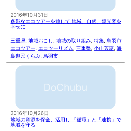
2016年10月31日
多彩なエコツアーを通して 地域、自然、観光客を
幸せに
三重県
, 
地域おこし
, 
地域の取り組み
, 
特集
, 
鳥羽市
エコツアー
, 
エコツーリズム
, 
三重県
, 
小山芳恵
, 
海
島遊民くらぶ
, 
鳥羽市
DoChubu
2016年10月26日
地域の資源を保全、活用し 「循環」と「連携」で
地域を守る