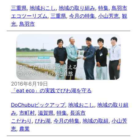
三重県
, 
地域おこし
, 
地域の取り組み
, 
特集
, 
鳥羽市
エコツーリズム
, 
三重県
, 
今月の特集
, 
小山芳恵
, 
観
光
, 
鳥羽市
2016年6月19日
「eat eco」の実践でびわ湖を守る
DoChubuピックアップ
, 
地域おこし
, 
地域の取り組
み
, 
市町村
, 
滋賀県
, 
特集
, 
長浜市
こだわり
, 
びわ湖
, 
今月の特集
, 
地域の取組
, 
小山芳
恵
, 
農業