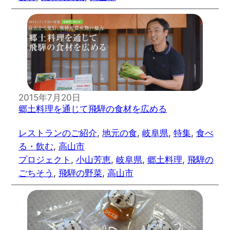
2015年7月20日
郷土料理を通じて飛騨の食材を広める
レストランのご紹介
, 
地元の食
, 
岐阜県
, 
特集
, 
食べ
る・飲む
, 
高山市
プロジェクト
, 
小山芳恵
, 
岐阜県
, 
郷土料理
, 
飛騨の
ごちそう
, 
飛騨の野菜
, 
高山市