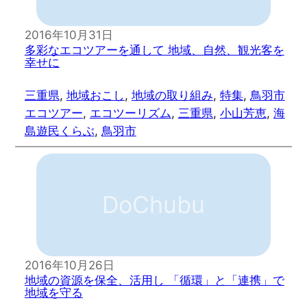
2016年10月31日
多彩なエコツアーを通して 地域、自然、観光客を
幸せに
三重県
, 
地域おこし
, 
地域の取り組み
, 
特集
, 
鳥羽市
エコツアー
, 
エコツーリズム
, 
三重県
, 
小山芳恵
, 
海
島遊民くらぶ
, 
鳥羽市
DoChubu
2016年10月26日
地域の資源を保全、活用し 「循環」と「連携」で
地域を守る