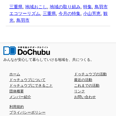
三重県
, 
地域おこし
, 
地域の取り組み
, 
特集
, 
鳥羽市
エコツーリズム
, 
三重県
, 
今月の特集
, 
小山芳恵
, 
観
光
, 
鳥羽市
みんなが安心して暮らしていける地域を、共につくる。
ホーム
ドゥチュウブの活動
ドゥチュウブについて
最近の活動
ドゥチュウブにできること
これまでの活動
団体概要
リンク
メンバー紹介
お問い合わせ
利用規約
プライバシーポリシー