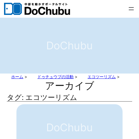
内
容
を
ス
キ
DoChubu
ッ
プ
ホーム
>
ドゥチュウブの活動
>
エコツーリズム
>
アーカイブ
タグ:
エコツーリズム
DoChubu