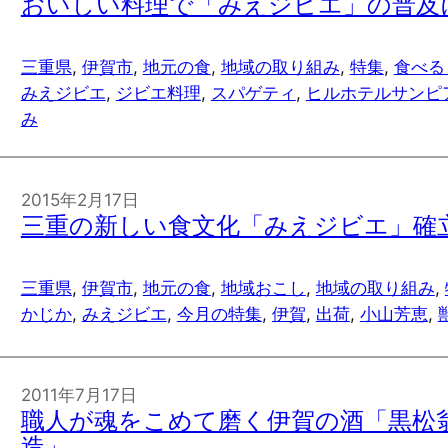
おいしい料理で「みえジビエ」の普及
三重県
, 
伊賀市
, 
地元の食
, 
地域の取り組み
, 
特集
, 
食べる
みえジビエ
, 
ジビエ料理
, 
スパゲティ
, 
ヒルホテルサンピ
み
2015年2月17日
三重の新しい食文化「みえジビエ」確
三重県
, 
伊賀市
, 
地元の食
, 
地域おこし
, 
地域の取り組み
, 
かじか
, 
みえジビエ
, 
今月の特集
, 
伊賀
, 
出荷
, 
小山芳恵
, 
2011年7月17日
職人が魂をこめて磨く伊賀の酒「黒松
造」