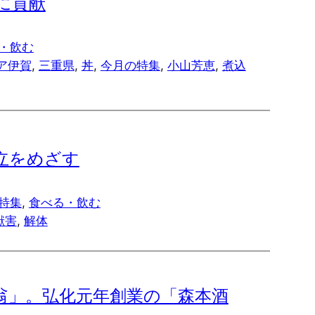
に貢献
・飲む
ア伊賀
, 
三重県
, 
丼
, 
今月の特集
, 
小山芳恵
, 
煮込
立をめざす
特集
, 
食べる・飲む
獣害
, 
解体
翁」。弘化元年創業の「森本酒