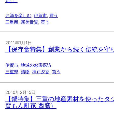
お酒を楽しむ
, 
伊賀市
, 
買う
三重県
, 
新美貴資
, 
買う
2011年1月1日
【保存食特集】創業から続く伝統を守り
伊賀市
, 
地域のお店探訪
三重県
, 
漬物
, 
神戸夕香
, 
買う
2010年2月15日
【鍋特集】三重の地産素材を使ったタ
賀もん町家 西膳）