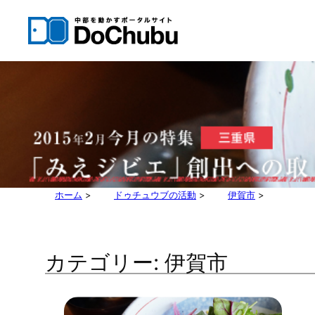
内
容
を
ス
キ
ッ
プ
ホーム
>
ドゥチュウブの活動
>
伊賀市
>
カテゴリー:
伊賀市