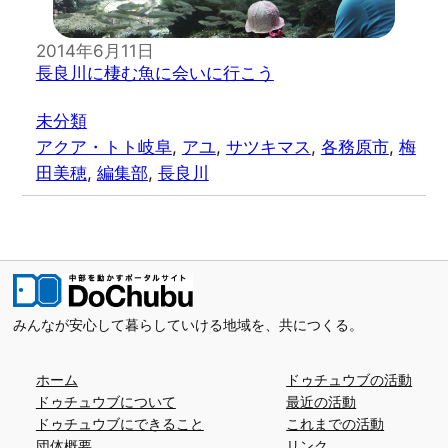
2014年6月11日
長良川に棲む魚に会いに行こう
未分類
アクア・トト岐阜
, 
アユ
, 
サツキマス
, 
各務原市
, 
梅
田美穂
, 
編集部
, 
長良川
みんなが安心して暮らしていける地域を、共につくる。
ホーム
ドゥチュウブの活動
ドゥチュウブについて
最近の活動
ドゥチュウブにできること
これまでの活動
団体概要
リンク