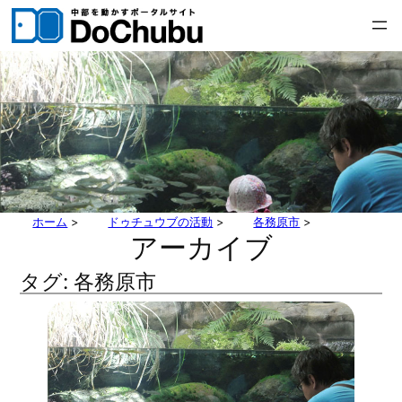
内
容
を
ス
キ
ッ
プ
ホーム
>
ドゥチュウブの活動
>
各務原市
>
アーカイブ
タグ:
各務原市