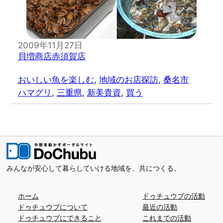
2009年11月27日
貝増商店赤須賀店
おいしい魚を楽しむ
, 
地域のお店探訪
, 
桑名市
ハマグリ
, 
三重県
, 
新美貴資
, 
買う
みんなが安心して暮らしていける地域を、共につくる。
ホーム
ドゥチュウブの活動
ドゥチュウブについて
最近の活動
ドゥチュウブにできること
これまでの活動