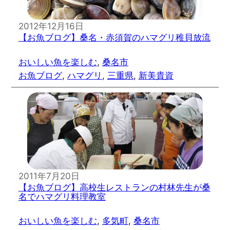
2012年12月16日
【お魚ブログ】桑名・赤須賀のハマグリ稚貝放流
おいしい魚を楽しむ
, 
桑名市
お魚ブログ
, 
ハマグリ
, 
三重県
, 
新美貴資
2011年7月20日
【お魚ブログ】高校生レストランの村林先生が桑
名でハマグリ料理教室
おいしい魚を楽しむ
, 
多気町
, 
桑名市