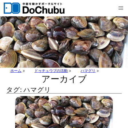
内
容
を
ス
キ
ッ
プ
ホーム
>
ドゥチュウブの活動
>
ハマグリ
>
アーカイブ
タグ:
ハマグリ