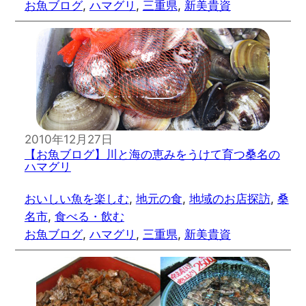
お魚ブログ
, 
ハマグリ
, 
三重県
, 
新美貴資
2010年12月27日
【お魚ブログ】川と海の恵みをうけて育つ桑名の
ハマグリ
おいしい魚を楽しむ
, 
地元の食
, 
地域のお店探訪
, 
桑
名市
, 
食べる・飲む
お魚ブログ
, 
ハマグリ
, 
三重県
, 
新美貴資