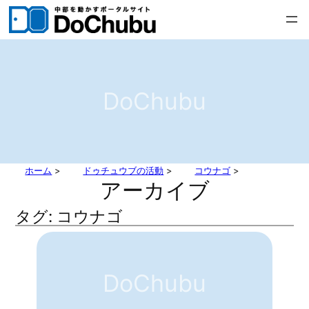
内
容
を
ス
キ
DoChubu
ッ
プ
ホーム
>
ドゥチュウブの活動
>
コウナゴ
>
アーカイブ
タグ:
コウナゴ
DoChubu